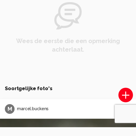
Wees de eerste die een opmerking
achterlaat.
Soortgelijke foto's
M
marcel.buckens