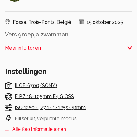
Fosse
,
Trois-Ponts
,
België
15 oktober, 2025
Vers groepje zwammen
Alle rechten voorbehouden
Meer info tonen
Instellingen
ILCE-6700
(
SONY
)
E PZ 18-105mm F4 G OSS
ISO 1250 ·
ƒ/7.1 ·
1/125s ·
51mm
Flitser uit, verplichte modus
Alle foto informatie tonen