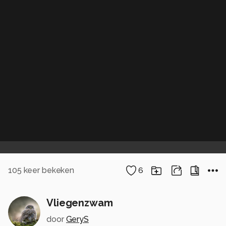
105
keer bekeken
6
Vliegenzwam
door
GeryS