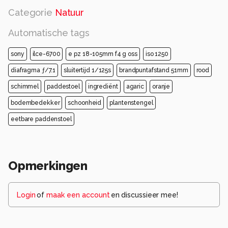
Categorie
Natuur
Automatische tags
sony
ilce-6700
e pz 18-105mm f4 g oss
iso 1250
diafragma ƒ/7.1
sluitertijd 1/125s
brandpuntafstand 51mm
rood
schimmel
paddestoel
ingrediënt
agaric
oranje
bodembedekker
schoonheid
plantenstengel
eetbare paddenstoel
Opmerkingen
Login
of
maak een account
en discussieer mee!