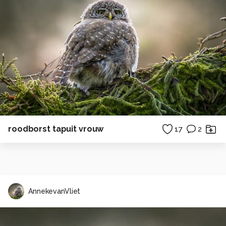
roodborst tapuit vrouw
17
2
AnnekevanVliet