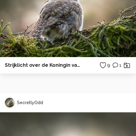
Strijklicht over de Koningin van de pages
9
1
SecretlyOdd