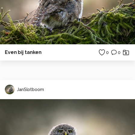
Even bij tanken
0
0
JanSlotboom