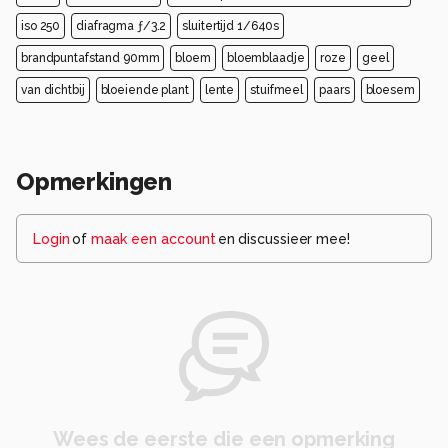
iso 250
diafragma ƒ/3.2
sluitertijd 1/640s
brandpuntafstand 90mm
bloem
bloemblaadje
roze
geel
van dichtbij
bloeiende plant
lente
stuifmeel
paars
bloesem
Opmerkingen
Login
of
maak een account
en discussieer mee!
Wees de eerste die een opmerking