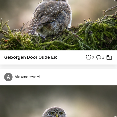
Geborgen Door Oude Eik
7
4
A
AlexandervdM