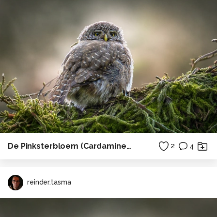
De Pinksterbloem (Cardamine pratensis)
2
4
reinder.tasma