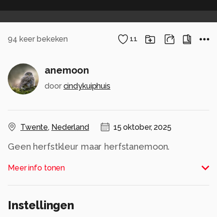
94
keer bekeken
11
anemoon
door
cindykuiphuis
Twente
,
Nederland
15 oktober, 2025
Geen herfstkleur maar herfstanemoon.
Alle rechten voorbehouden
Meer info tonen
Instellingen