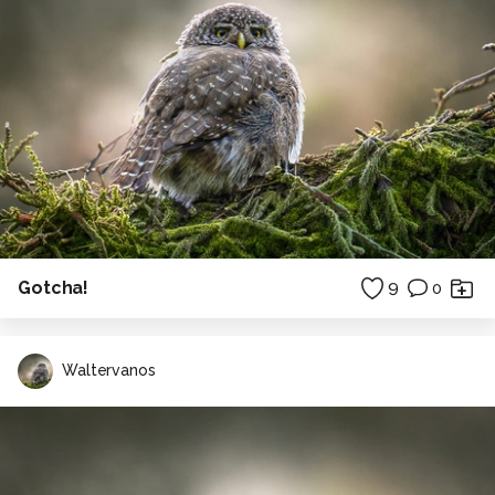
Gotcha!
9
0
Waltervanos