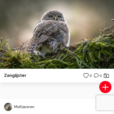
Zanglijster
0
0
MvKlaveren