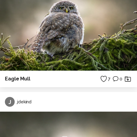
Eagle Mull
7
0
J
jdekind