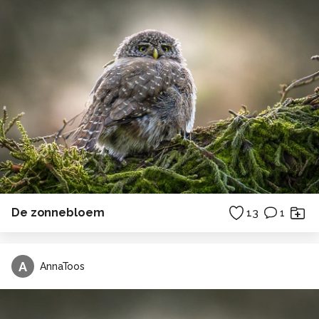
De zonnebloem
13
1
A
AnnaToos