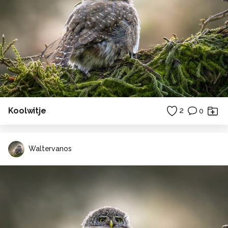
Koolwitje
2
0
Waltervanos