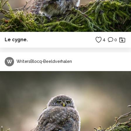
Le cygne.
4
0
W
WritersBlocq-Beeldverhalen