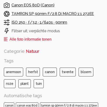
Canon EOS 80D
(
Canon
)
TAMRON SP 90mm F/2.8 Di MACRO 1:1 272EE
ISO 250 ·
ƒ/3.2 ·
1/640s ·
90mm
Flitser uit, verplichte modus
Alle foto informatie tonen
Categorie
Natuur
Tags
anemoon
herfst
canon
twente
bloem
roze
plant
tuin
Automatische tags
canon
canon eos 80d
tamron sp 90mm f/2.8 di macro 1:1 272ee