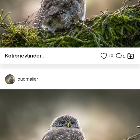
Kolibrievlinder..
10
1
oudmaijer