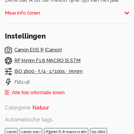
vind om te fotograferen
Meer info tonen
Alle rechten voorbehouden
Instellingen
Canon EOS R
(
Canon
)
RF35mm F1.8 MACRO IS STM
ISO 1600 ·
ƒ/4 ·
1/100s ·
35mm
Flits uit
Alle foto informatie tonen
Categorie
Natuur
Automatische tags
canon
canon eos r
rf35mm f1.8 macro is stm
iso 1600