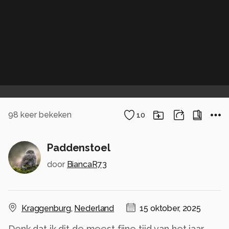
98
keer bekeken
10
Paddenstoel
door
BiancaR73
Kraggenburg
,
Nederland
15 oktober, 2025
Denk dat ik dit de meest fijne tijd van het jaar