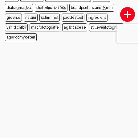
diafragma ƒ/4
sluitertijd 1/100s
brandpuntafstand 35mm
groente
natuur
schimmel
paddestoel
ingrediënt
van dichtbij
macrofotografie
agaricaceae
stillevenfotografie
agaricomyceten
Opmerkingen
Login
of
maak een account
en discussieer mee!
Marion1973
10 maanden geleden
mooie opname, gr Marion
0
BiancaR73
10 maanden geleden
Dank je wel