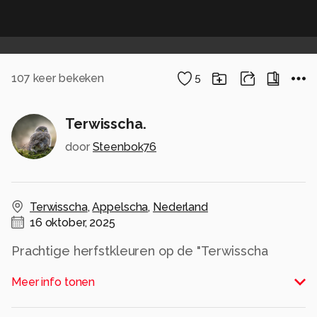
107
keer bekeken
5
Terwisscha.
door
Steenbok76
Terwisscha
,
Appelscha
,
Nederland
16 oktober, 2025
Prachtige herfstkleuren op de "Terwisscha
wandelroute", Appelscha.
Meer info tonen
Alle rechten voorbehouden