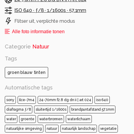
ISO 640 ·
ƒ/8 ·
1/1600s ·
57.1mm
Flitser uit, verplichte modus
Alle foto informatie tonen
Categorie
Natuur
Tags
groen blauw tinten
Automatische tags
sony
ilce-7m4
24-70mm f2.8 dg dn ii | art 024
iso 640
diafragma ƒ/8
sluitertijd 1/1600s
brandpuntafstand 57.1mm
water
groente
waterbronnen
waterlichaam
natuurlijke omgeving
natuur
natuurlijk landschap
vegetatie