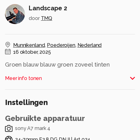
Landscape 2
door
TMQ
Munnikenland
,
Poederoijen
,
Nederland
16 oktober, 2025
Groen blauw blauw groen zoveel tinten
Alle rechten voorbehouden
Meer info tonen
Instellingen
Gebruikte apparatuur
sony A7 mark 4
24-70mm F2.8 DG DN II | Art 024