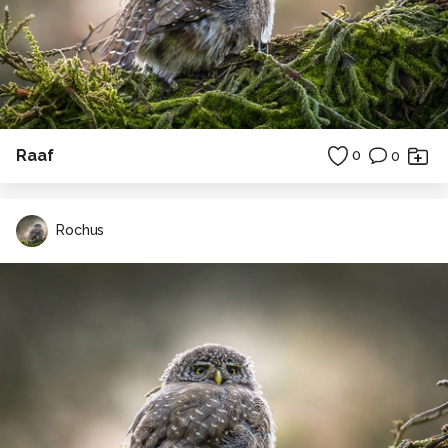
Raaf
0
0
Rochus