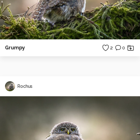
Grumpy
2
0
Rochus