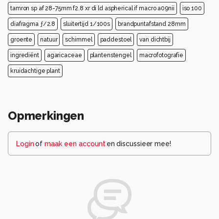
tamron sp af 28-75mm f2.8 xr di ld aspherical if macro a09nii
iso 100
diafragma ƒ/2.8
sluitertijd 1/100s
brandpuntafstand 28mm
groente
natuur
schimmel
paddestoel
van dichtbij
ingrediënt
agaricaceae
plantenstengel
macrofotografie
kruidachtige plant
Opmerkingen
Login
of
maak een account
en discussieer mee!