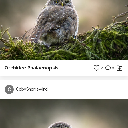
Orchidee Phalaenopsis
2
0
C
CobySnorrewind