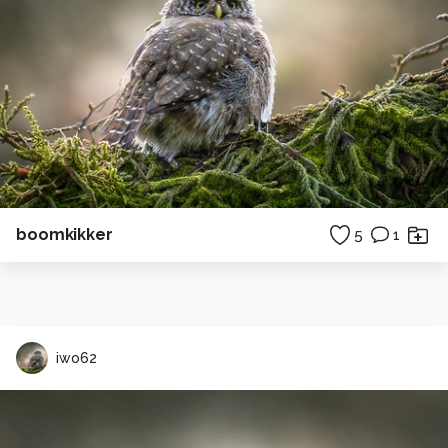
boomkikker
5
1
iwo62