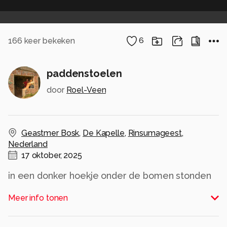
166
keer bekeken
6
paddenstoelen
door
Roel-Veen
Geastmer Bosk
,
De Kapelle
,
Rinsumageest
,
Nederland
17 oktober, 2025
in een donker hoekje onder de bomen stonden
deze porseleinhoedjes door te spelen met het
Meer info tonen
licht werd het een mooi tafereeltje
Alle rechten voorbehouden