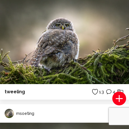
tweeling
13
4
msoeting