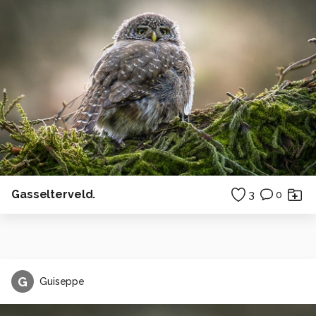
Gasselterveld.
3
0
G
Guiseppe