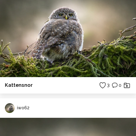
Kattensnor
3
0
iwo62