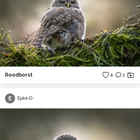
Roodborst
4
2
E
Epke-D-