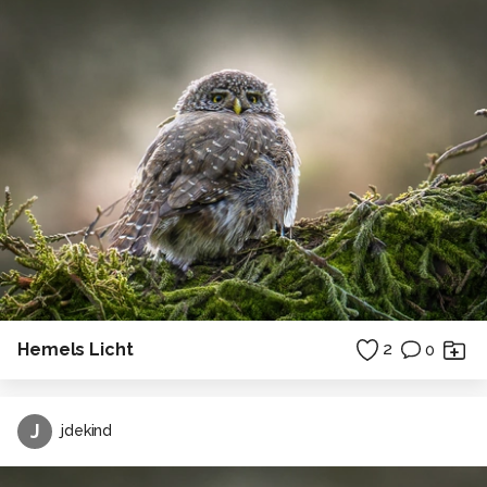
Hemels Licht
2
0
J
jdekind