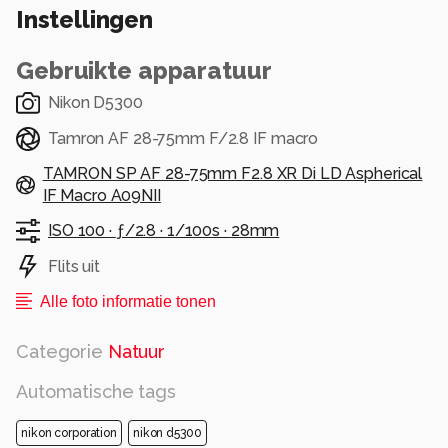
Instellingen
Gebruikte apparatuur
Nikon D5300
Tamron AF 28-75mm F/2.8 IF macro
TAMRON SP AF 28-75mm F2.8 XR Di LD Aspherical
IF Macro A09NII
ISO 100 ·
ƒ/2.8 ·
1/100s ·
28mm
Flits uit
Alle foto informatie tonen
Categorie
Natuur
Automatische tags
nikon corporation
nikon d5300