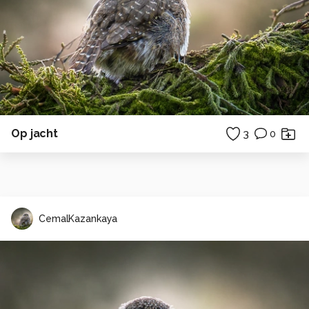
Op jacht
3
0
CemalKazankaya