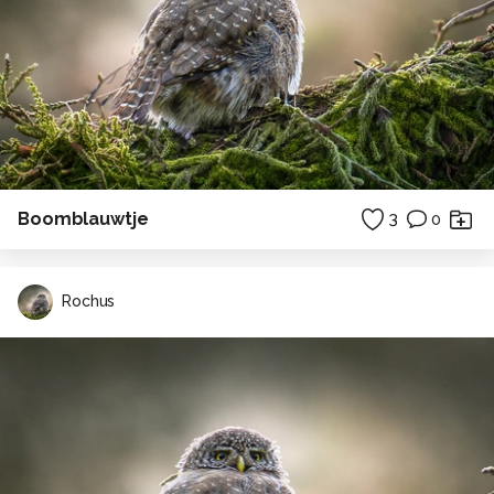
Boomblauwtje
3
0
Rochus