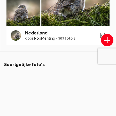
Nederland
door
RobMenting
·
353 foto's
Soortgelijke foto's
convust