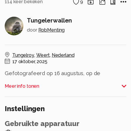
114
keer bekeken
9
Tungelerwallen
door
RobMenting
Tungelroy
,
Weert
,
Nederland
17 oktober, 2025
Gefotografeerd op 16 augustus, op de
Tungelerwallen, Limburg.
Meer info tonen
Alle rechten voorbehouden
Instellingen
Gebruikte apparatuur