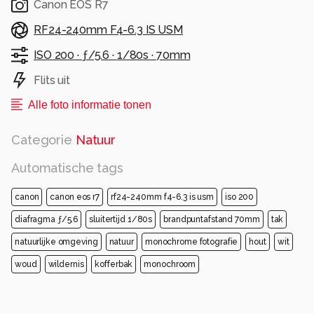
Canon EOS R7
RF24-240mm F4-6.3 IS USM
ISO 200 ·
ƒ/5.6 ·
1/80s ·
70mm
Flits uit
Alle foto informatie tonen
Categorie
Natuur
Automatische tags
canon
canon eos r7
rf24-240mm f4-6.3 is usm
iso 200
diafragma ƒ/5.6
sluitertijd 1/80s
brandpuntafstand 70mm
tak
natuurlijke omgeving
natuur
monochrome fotografie
hout
wit
woud
wildernis
kofferbak
monochroom