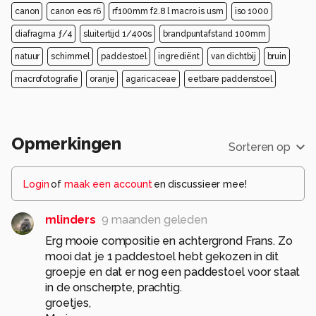
canon
canon eos r6
rf100mm f2.8 l macro is usm
iso 1000
diafragma ƒ/4
sluitertijd 1/400s
brandpuntafstand 100mm
natuur
schimmel
paddestoel
ingrediënt
van dichtbij
bruin
macrofotografie
oranje
agaricaceae
eetbare paddenstoel
Opmerkingen
Sorteren op
Login
of
maak een account
en discussieer mee!
mlinders
9 maanden geleden
Erg mooie compositie en achtergrond Frans. Zo
mooi dat je 1 paddestoel hebt gekozen in dit
groepje en dat er nog een paddestoel voor staat
in de onscherpte, prachtig.
groetjes,