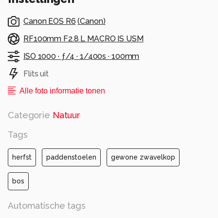
Bedankt voor de reacties en likes bij vorige
upload van taailing.
Canon EOS R6
(
Canon
)
Gr Frans
RF100mm F2.8 L MACRO IS USM
ISO 1000 ·
ƒ/4 ·
1/400s ·
100mm
Alle rechten voorbehouden
Flits uit
Alle foto informatie tonen
Categorie
Natuur
Tags
herfst
paddenstoelen
gewone zwavelkop
bos
Automatische tags