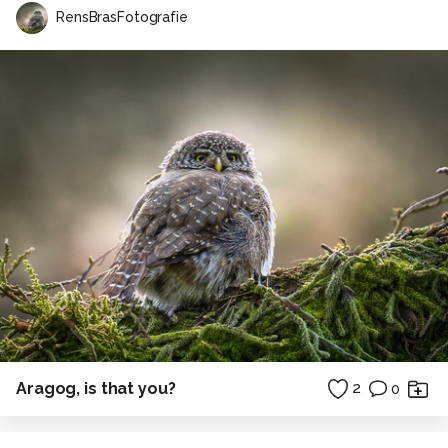
RensBrasFotografie
Aragog, is that you?
2
0