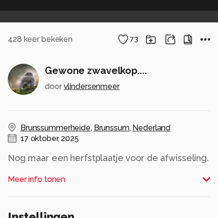
428
keer bekeken
73
Gewone zwavelkop....
door
vlindersenmeer
Brunssummerheide
,
Brunssum
,
Nederland
17 oktober, 2025
Nog maar een herfstplaatje voor de afwisseling.
Dit groepje gewone zwavelkoppen stond en
Meer info tonen
fraai bij en nodigde uit om vastgelegd te
worden. Bij deze dus.
Instellingen