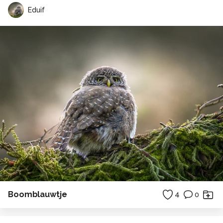
Eduif
Boomblauwtje
4
0