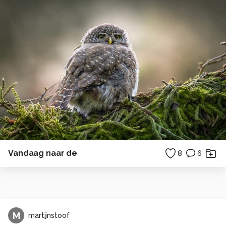
Vandaag naar de
8
6
M
martijnstoof