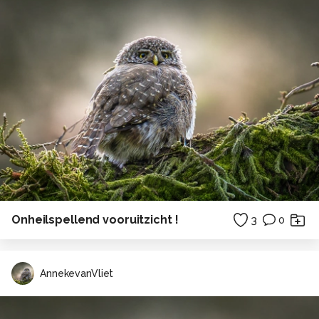
Onheilspellend vooruitzicht !
3
0
AnnekevanVliet