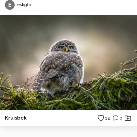
E
esligte
Kruisbek
12
0