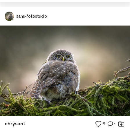
sans-fotostudio
chrysant
6
1