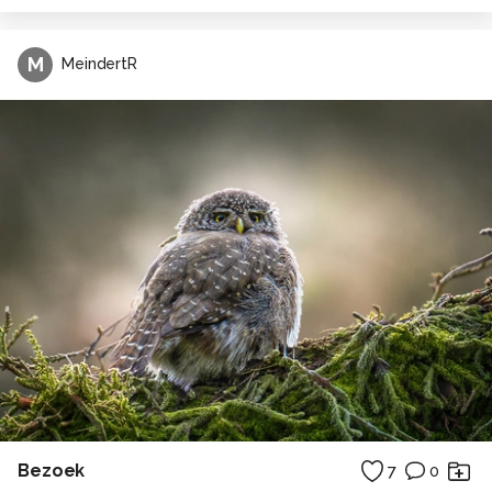
M
MeindertR
Bezoek
7
0