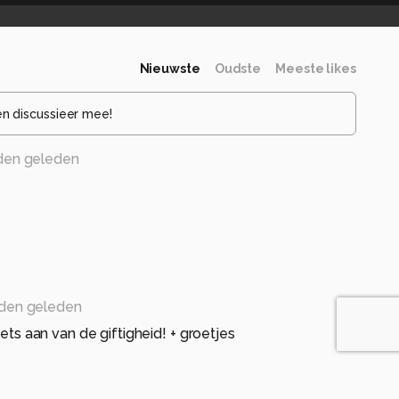
Nieuwste
Oudste
Meeste likes
en discussieer mee!
den geleden
den geleden
iets aan van de giftigheid! + groetjes
nden geleden