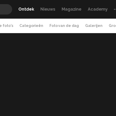
Ontdek
Nieuws
Magazine
Academy
 foto's
Categorieën
Foto van de dag
Galerijen
Gro