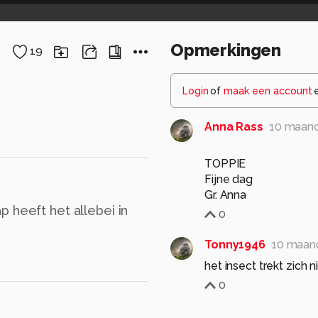
Opmerkingen
19
Login
of
maak een account
Anna Rass
10 maan
TOPPIE
Fijne dag
Gr. Anna
 heeft het allebei in
0
Tonny1946
10 maan
het insect trekt zich n
0
JeannetteH
10 maa