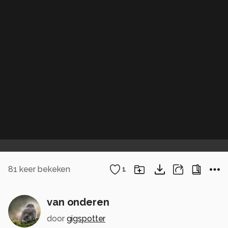
81
keer bekeken
1
van onderen
door
gigspotter