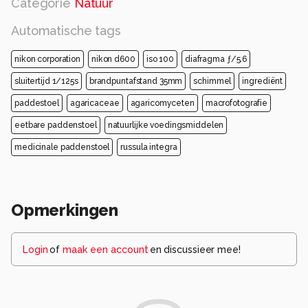
Categorie
Natuur
Automatische tags
nikon corporation
nikon d600
iso 100
diafragma ƒ/5.6
sluitertijd 1/125s
brandpuntafstand 35mm
schimmel
ingrediënt
paddestoel
agaricaceae
agaricomyceten
macrofotografie
eetbare paddenstoel
natuurlijke voedingsmiddelen
medicinale paddenstoel
russula integra
Opmerkingen
Login
of
maak een account
en discussieer mee!