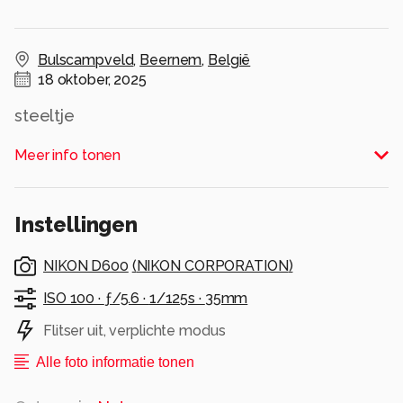
Bulscampveld
,
Beernem
,
België
18 oktober, 2025
steeltje
Alle rechten voorbehouden
Meer info tonen
Instellingen
NIKON D600
(
NIKON CORPORATION
)
ISO 100 ·
ƒ/5.6 ·
1/125s ·
35mm
Flitser uit, verplichte modus
Alle foto informatie tonen