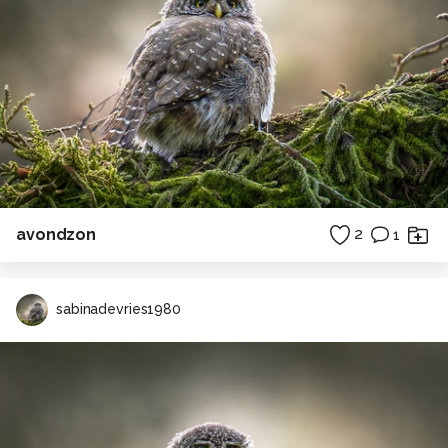
avondzon
2
1
sabinadevries1980