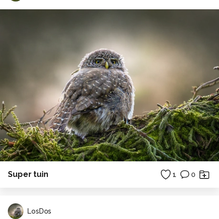
Super tuin
1
0
LosDos