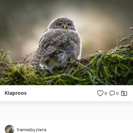
Klaproos
0
0
framesbyziwra