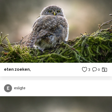
eten zoeken,
3
0
E
esligte