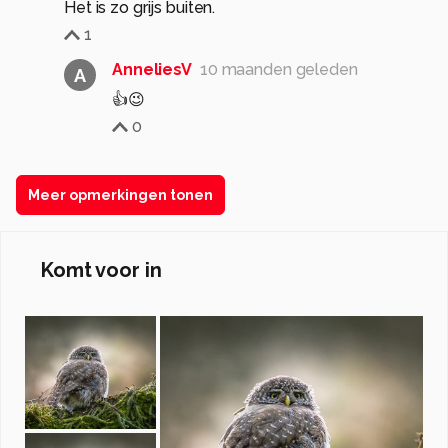
Het is zo grijs buiten.
1
AnneliesV
10 maanden geleden
A
👍😉
0
Meer opmerkingen tonen
Komt voor in