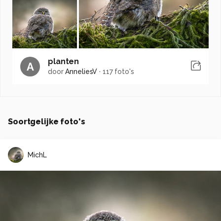
planten
A
door
AnneliesV
·
117 foto's
Soortgelijke foto's
MichL