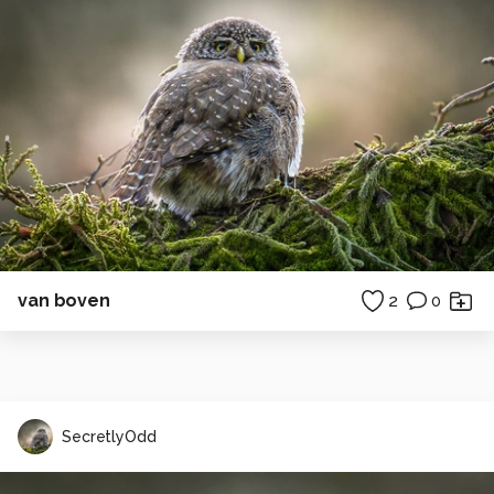
van boven
2
0
SecretlyOdd