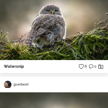
Watersnip
6
0
gverbeet