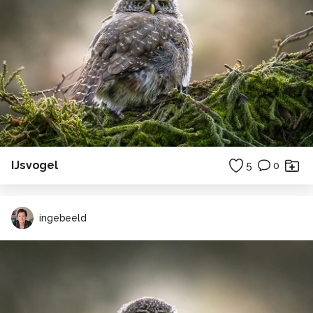
IJsvogel
5
0
ingebeeld