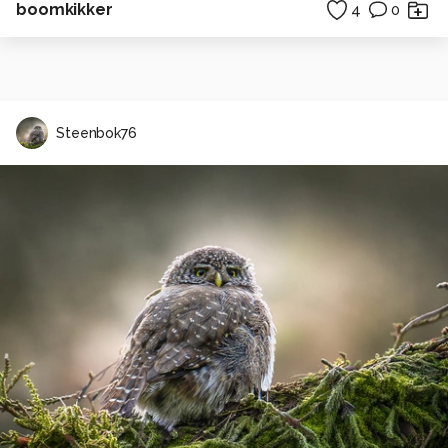
boomkikker
4
0
Steenbok76