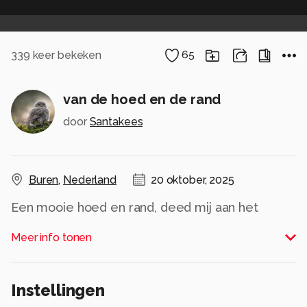
339
keer bekeken
65
van de hoed en de rand
door
Santakees
Buren
,
Nederland
20 oktober, 2025
Een mooie hoed en rand, deed mij aan het
gezegde denken, van de hoed en de rand
Meer info tonen
weten.
Hier een zwart wit versie op los gelaten.
Instellingen
Dank voor alle reacties op mijn vorige foto's.