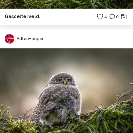
Gasselterveld.
4
0
AdtenHoopen