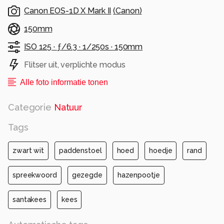
Canon EOS-1D X Mark II
(
Canon
)
Ga er even tussenuit en zal dus wat minder
reageren.
150mm
ISO 125 ·
ƒ/6.3 ·
1/250s ·
150mm
Groeten
Kees
Flitser uit, verplichte modus
Alle foto informatie tonen
Alle rechten voorbehouden
Categorie
Natuur
Tags
zwart wit
paddenstoel
hoed
hoedje
rand
spreekwoord
gezegde
hazenpootje
santakees
kees