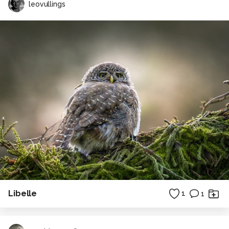
leovullings
Libelle
1
1