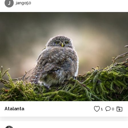
J
jango50
Atalanta
1
0