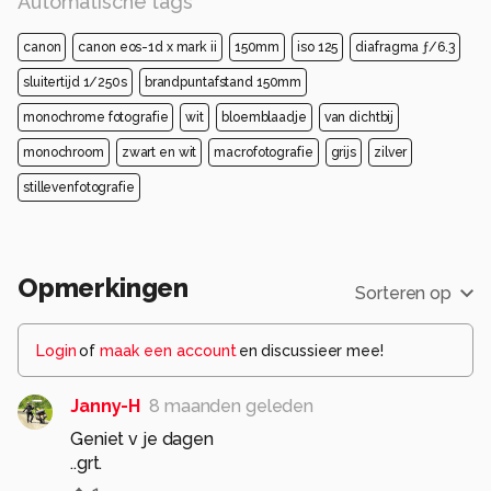
Automatische tags
canon
canon eos-1d x mark ii
150mm
iso 125
diafragma ƒ/6.3
sluitertijd 1/250s
brandpuntafstand 150mm
monochrome fotografie
wit
bloemblaadje
van dichtbij
monochroom
zwart en wit
macrofotografie
grijs
zilver
stillevenfotografie
Opmerkingen
Sorteren op
Login
of
maak een account
en discussieer mee!
Janny-H
8 maanden geleden
Geniet v je dagen
..grt.