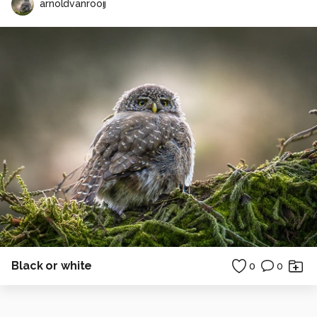
arnoldvanrooij
Black or white
0
0