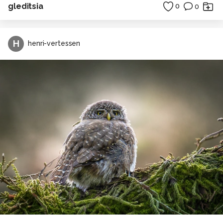
gleditsia
0
0
H
henri-vertessen