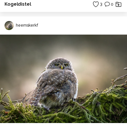
Kogeldistel
3
0
heemskerkf