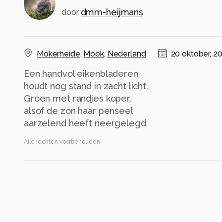
dmm-heijmans
door
Mokerheide
,
Mook
,
Nederland
20 oktober, 2
Een handvol eikenbladeren
houdt nog stand in zacht licht.
Groen met randjes koper,
alsof de zon haar penseel
Alle rechten voorbehouden
Instellingen
NIKON D7500
(
NIKON CORPORATION
)
100.0-400.0 mm f/4.5-6.3