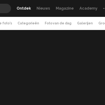
Ontdek
Nieuws
Magazine
Academy
 foto's
Categorieën
Foto van de dag
Galerijen
Gro