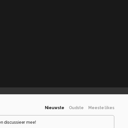
Nieuwste
Oudste
Meeste likes
en discussieer mee!