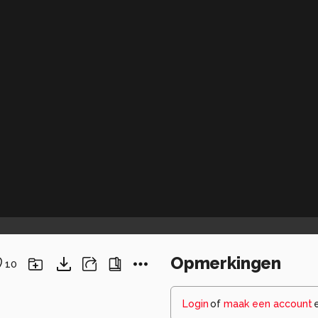
Opmerkingen
10
Login
of
maak een account