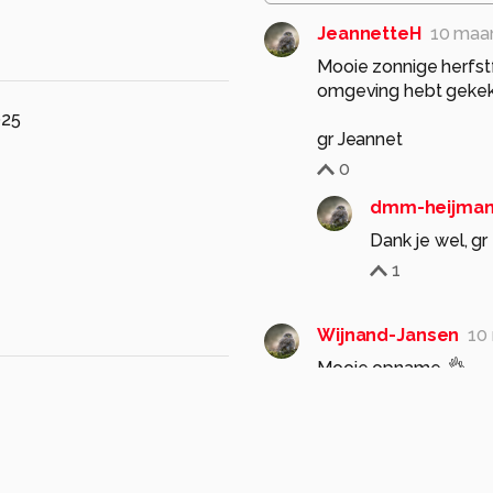
JeannetteH
10 maa
Mooie zonnige herfstf
omgeving hebt gekek
025
gr Jeannet
0
dmm-heijma
Dank je wel, gr
1
Wijnand-Jansen
10
Mooie opname. 👌
0
dmm-heijma
Dank je wel gr 