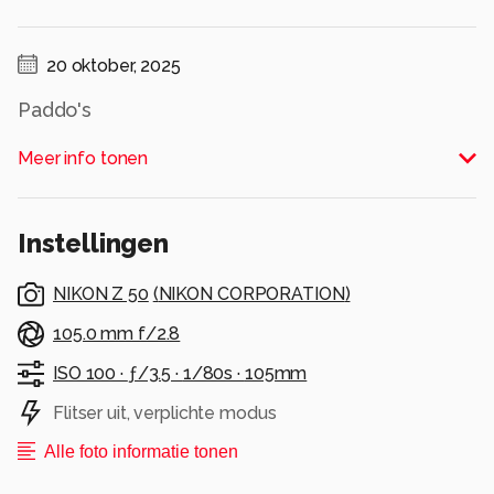
20 oktober, 2025
Paddo's
Alle rechten voorbehouden
Meer info tonen
Instellingen
NIKON Z 50
(
NIKON CORPORATION
)
105.0 mm f/2.8
ISO 100 ·
ƒ/3.5 ·
1/80s ·
105mm
Flitser uit, verplichte modus
Alle foto informatie tonen