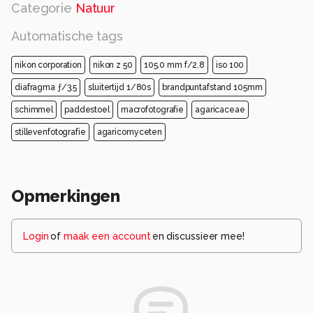
Categorie
Natuur
Automatische tags
nikon corporation
nikon z 50
105.0 mm f/2.8
iso 100
diafragma ƒ/3.5
sluitertijd 1/80s
brandpuntafstand 105mm
schimmel
paddestoel
macrofotografie
agaricaceae
stillevenfotografie
agaricomyceten
Opmerkingen
Login
of
maak een account
en discussieer mee!