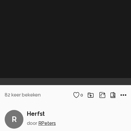
82
keer bekeken
0
Herfst
R
door
RPeters