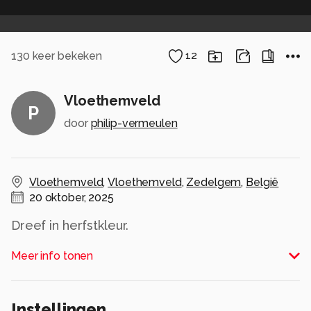
130
keer bekeken
12
Vloethemveld
P
door
philip-vermeulen
Vloethemveld
,
Vloethemveld
,
Zedelgem
,
België
20 oktober, 2025
Dreef in herfstkleur.
Alle rechten voorbehouden
Meer info tonen
Instellingen