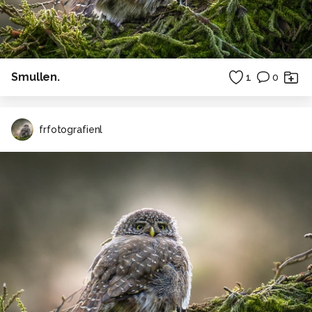
Smullen.
1
0
frfotografienl