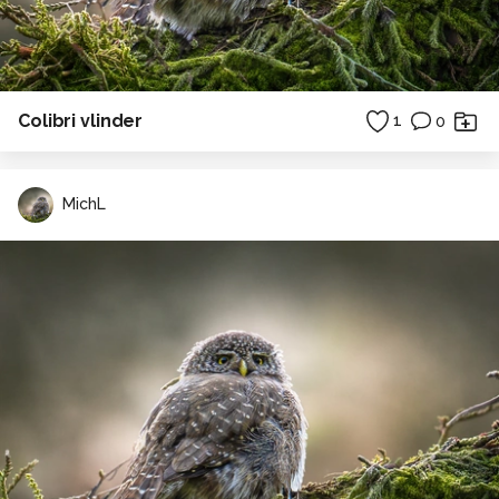
Colibri vlinder
1
0
MichL