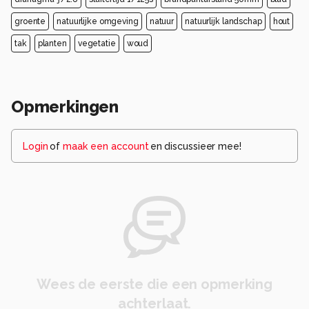
groente
natuurlijke omgeving
natuur
natuurlijk landschap
hout
tak
planten
vegetatie
woud
Opmerkingen
Login
of
maak een account
en discussieer mee!
Wees de eerste die een opmerking
achterlaat.