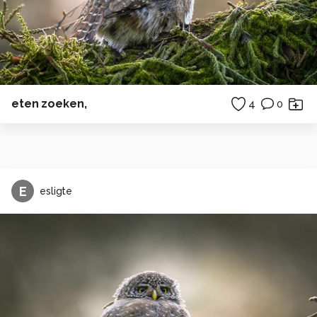
eten zoeken,
4
0
E
esligte