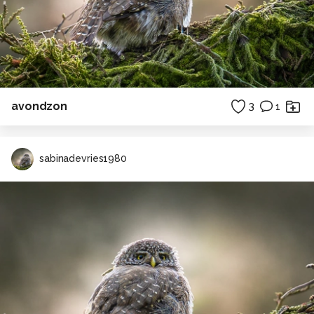
avondzon
3
1
sabinadevries1980