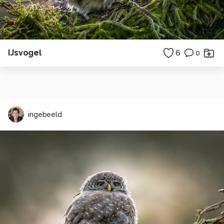
IJsvogel
6
0
ingebeeld