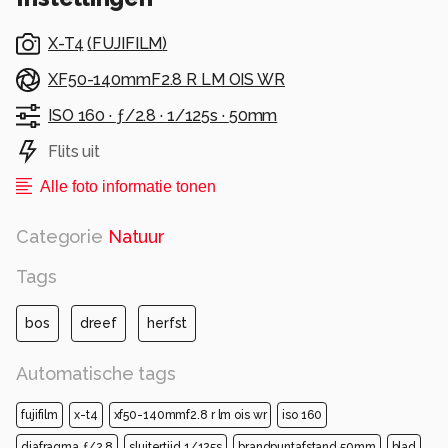
X-T4
(
FUJIFILM
)
XF50-140mmF2.8 R LM OIS WR
ISO 160 ·
ƒ/2.8 ·
1/125s ·
50mm
Flits uit
Alle foto informatie tonen
Categorie
Natuur
Tags
bos
dreef
herfst
Automatische tags
fujifilm
x-t4
xf50-140mmf2.8 r lm ois wr
iso 160
diafragma ƒ/2.8
sluitertijd 1/125s
brandpuntafstand 50mm
blad