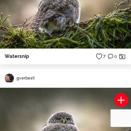
Watersnip
7
0
gverbeet