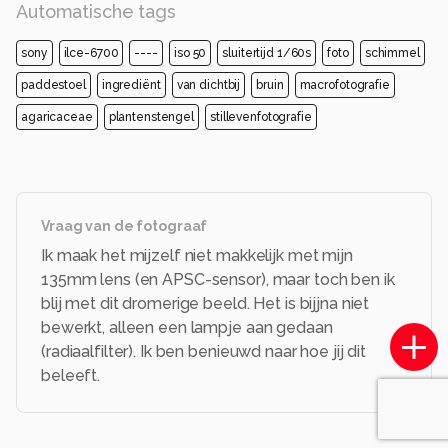
Automatische tags
sony
ilce-6700
----
iso 50
sluitertijd 1/60s
foto
schimmel
paddestoel
ingrediënt
van dichtbij
bruin
macrofotografie
agaricaceae
plantenstengel
stillevenfotografie
Vraag van de fotograaf
Ik maak het mijzelf niet makkelijk met mijn
135mm lens (en APSC-sensor), maar toch ben ik
blij met dit dromerige beeld. Het is bijjna niet
bewerkt, alleen een lampje aan gedaan
(radiaalfilter). Ik ben benieuwd naar hoe jij dit
beleeft.