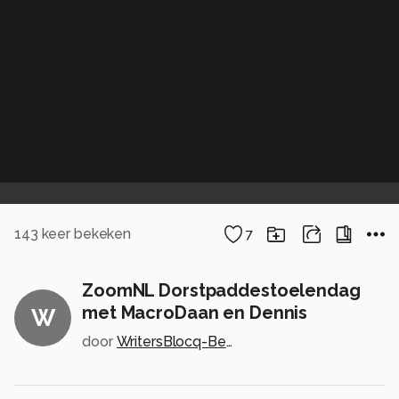
143
keer bekeken
7
ZoomNL Dorstpaddestoelendag
met MacroDaan en Dennis
W
door
WritersBlocq-Beeldverhalen