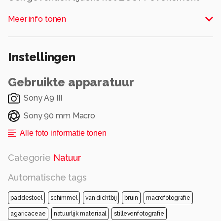
van Dennis en Daan.
Meer info tonen
Hieraan trok me vooral het mooie licht.
Alle rechten voorbehouden
Instellingen
Gebruikte apparatuur
Sony A9 III
Sony 90 mm Macro
Alle foto informatie tonen
Categorie
Natuur
Automatische tags
paddestoel
schimmel
van dichtbij
bruin
macrofotografie
agaricaceae
natuurlijk materiaal
stillevenfotografie