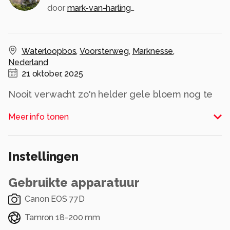
door
mark-van-harlingen
Waterloopbos
,
Voorsterweg
,
Marknesse
,
Nederland
21 oktober, 2025
Nooit verwacht zo'n helder gele bloem nog te
zien bloeien, zo medio oktober. De zweefvlieg
Meer info tonen
zat rustig in de bloem; en dat was een mooie
bonus. Dankzij de Tamron 18-200 mm kon ik op
een afstand blijven zodat hij ook bleef zitten.
Instellingen
Alle rechten voorbehouden
Gebruikte apparatuur
Canon EOS 77D
Tamron 18-200 mm