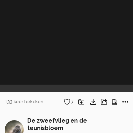
133
keer bekeken
7
De zweefvlieg en de
teunisbloem