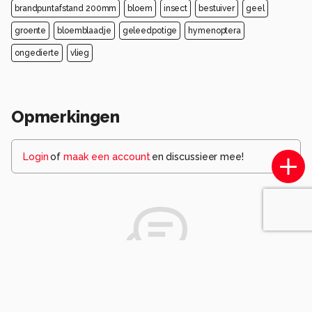
brandpuntafstand 200mm
bloem
insect
bestuiver
geel
groente
bloemblaadje
geleedpotige
hymenoptera
ongedierte
vlieg
Opmerkingen
Login
of
maak een account
en discussieer mee!
Wees de eerste die een opmerking