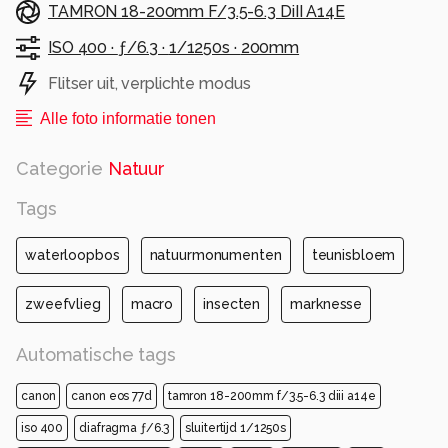
TAMRON 18-200mm F/3.5-6.3 DiII A14E
ISO 400 ·
ƒ/6.3 ·
1/1250s ·
200mm
Flitser uit, verplichte modus
Alle foto informatie tonen
Categorie
Natuur
Tags
waterloopbos
natuurmonumenten
teunisbloem
zweefvlieg
macro
insecten
marknesse
Automatische tags
canon
canon eos 77d
tamron 18-200mm f/3.5-6.3 diii a14e
iso 400
diafragma ƒ/6.3
sluitertijd 1/1250s