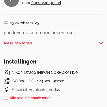
door
frans-van-gestel
23 oktober, 2025
paddenstoelen op een boomstronk
Alle rechten voorbehouden
Meer info tonen
Instellingen
NIKON D7200
(
NIKON CORPORATION
)
ISO 800 ·
ƒ/5 ·
1/400s ·
90mm
Flitser uit, verplichte modus
Alle foto informatie tonen