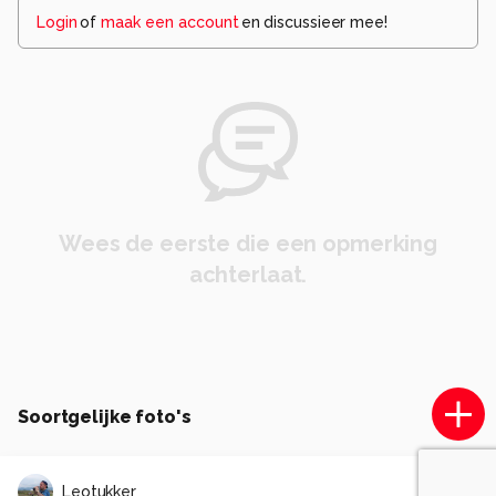
Login
of
maak een account
en discussieer mee!
Wees de eerste die een opmerking
achterlaat.
Soortgelijke foto's
Leotukker