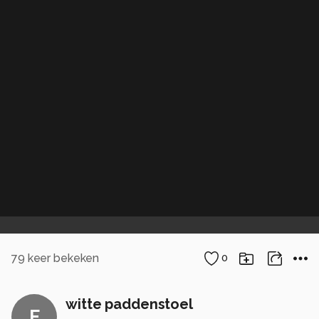
79
keer bekeken
0
witte paddenstoel
F