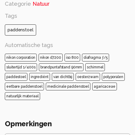
Categorie
Natuur
Tags
paddenstoel
Automatische tags
nikon corporation
nikon d7200
iso 800
diafragma ƒ/5
sluitertijd 1/400s
brandpuntafstand 90mm
schimmel
paddestoel
ingrediënt
van dichtbij
oesterzwam
polyporalen
eetbare paddenstoel
medicinale paddenstoel
agaricaceae
natuurlijk materiaal
Opmerkingen