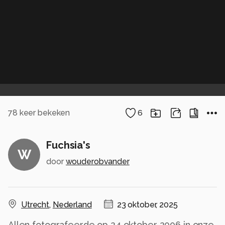
78
keer bekeken
6
Fuchsia's
W
door
wouderobvander
Utrecht
,
Nederland
23 oktober, 2025
Allen fotografeerde op 24 oktober 2006 in onze