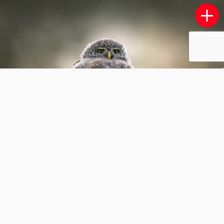
IJsvogel
3
0
ingebeeld