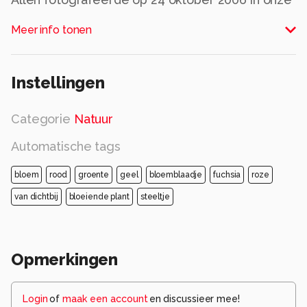
tuin
Meer info tonen
Links de winterharde fuchsia magellanica, die nu
ook bloeit. De andere zijn er niet meer.
Alle rechten voorbehouden
Instellingen
Categorie
Natuur
Automatische tags
bloem
rood
groente
geel
bloemblaadje
fuchsia
roze
van dichtbij
bloeiende plant
steeltje
Opmerkingen
Login
of
maak een account
en discussieer mee!