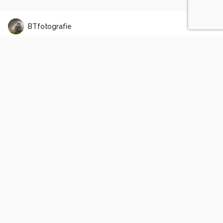
BTfotografie
Ganzen in morgenlicht
0
0