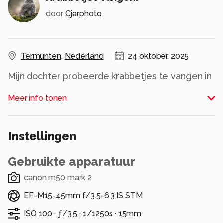
door
Cjarphoto
Termunten
,
Nederland
24 oktober, 2025
Mijn dochter probeerde krabbetjes te vangen in
Termunten.
Meer info tonen
Alle rechten voorbehouden
Instellingen
Gebruikte apparatuur
canon m50 mark 2
EF-M15-45mm f/3.5-6.3 IS STM
ISO 100 ·
ƒ/3.5 ·
1/1250s ·
15mm