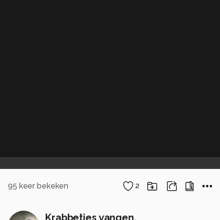
95
keer bekeken
2
Krabbetjes vangen.