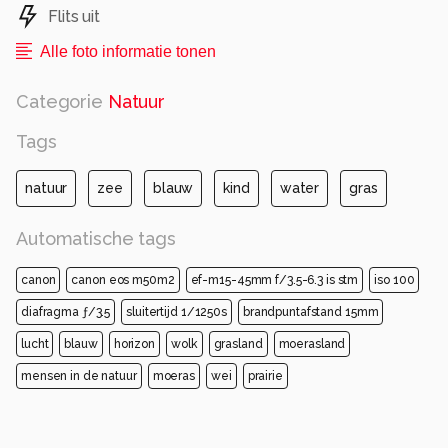
Flits uit
Alle foto informatie tonen
Categorie
Natuur
Tags
natuur
zee
blauw
kind
water
gras
Automatische tags
canon
canon eos m50m2
ef-m15-45mm f/3.5-6.3 is stm
iso 100
diafragma ƒ/3.5
sluitertijd 1/1250s
brandpuntafstand 15mm
lucht
blauw
horizon
wolk
grasland
moerasland
mensen in de natuur
moeras
wei
prairie