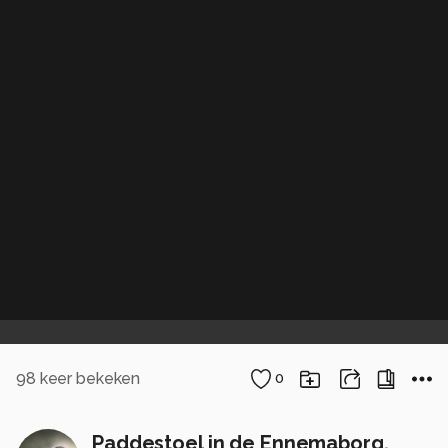
98
keer bekeken
0
Paddestoel in de Ennemaborg.