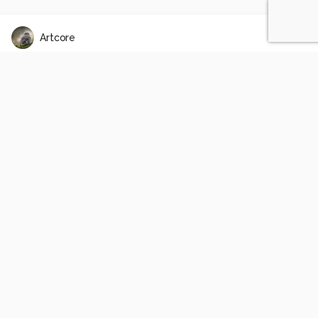
Artcore
Super tuin
0
0