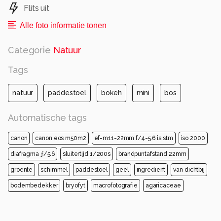
Flits uit
Alle foto informatie tonen
Categorie
Natuur
Tags
natuur
paddestoel
bokeh
mini
bos
Automatische tags
canon
canon eos m50m2
ef-m11-22mm f/4-5.6 is stm
iso 2000
diafragma ƒ/5.6
sluitertijd 1/200s
brandpuntafstand 22mm
groente
schimmel
paddestoel
geel
ingrediënt
van dichtbij
bodembedekker
bryofyt
macrofotografie
agaricaceae