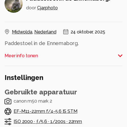
door
Cjarphoto
Midwolda
,
Nederland
24 oktober, 2025
Paddestoel in de Ennemaborg.
Alle rechten voorbehouden
Meer info tonen
Instellingen
Gebruikte apparatuur
canon m50 mark 2
EF-M11-22mm f/4-5.6 IS STM
ISO 2000 ·
ƒ/5.6 ·
1/200s ·
22mm