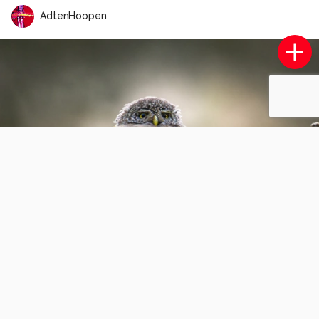
AdtenHoopen
Geaderd witje..
2
1