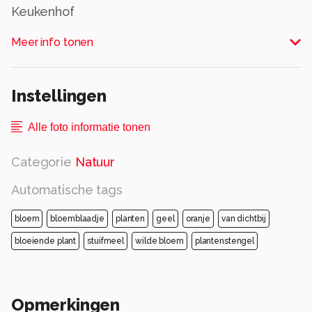
Keukenhof
Alle rechten voorbehouden
Meer info tonen
Instellingen
Alle foto informatie tonen
Categorie
Natuur
Automatische tags
bloem
bloemblaadje
planten
geel
oranje
van dichtbij
bloeiende plant
stuifmeel
wilde bloem
plantenstengel
Opmerkingen