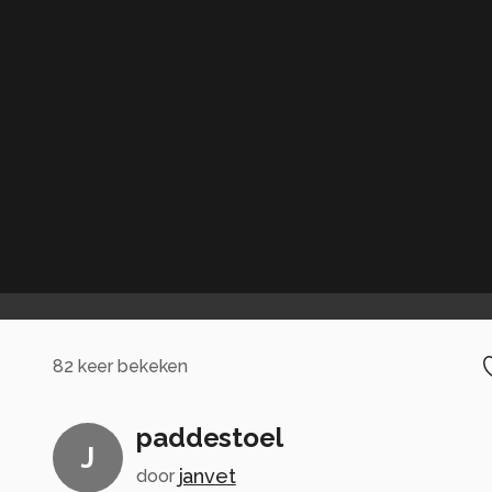
82
keer bekeken
paddestoel
J
janvet
door