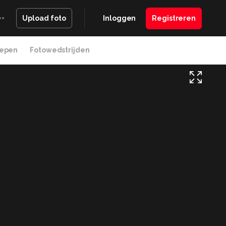
Inloggen
Registreren
Upload foto
epen
Fotowedstrijden