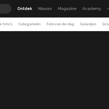
Ontdek
Nieuws
Magazine
Academy
 foto's
Categorieën
Foto van de dag
Galerijen
Gro