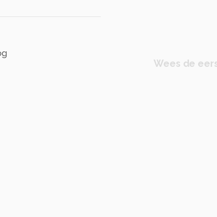
og
Wees de eers
rter