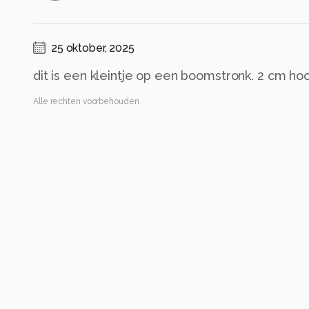
25 oktober, 2025
dit is een kleintje op een boomstronk. 2 cm ho
Alle rechten voorbehouden
Instellingen
ILCE-7RM5
(
SONY
)
FE 100-400mm F4.5-5.6 GM OSS + 1.4X Teleconve
ISO 4000 ·
ƒ/8 ·
1/800s ·
140mm
Flitser uit, verplichte modus
Alle foto informatie tonen