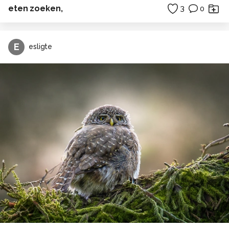
eten zoeken,
3
0
E
esligte