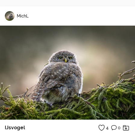
MichL
IJsvogel
4
0