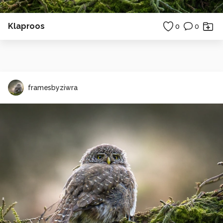
Klaproos
0
0
framesbyziwra