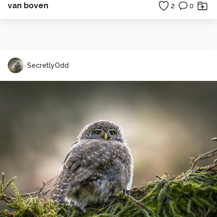
van boven
2
0
SecretlyOdd