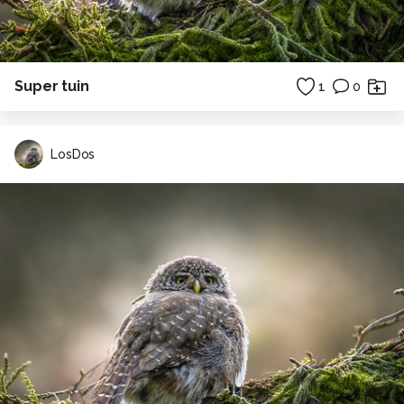
Super tuin
1
0
LosDos