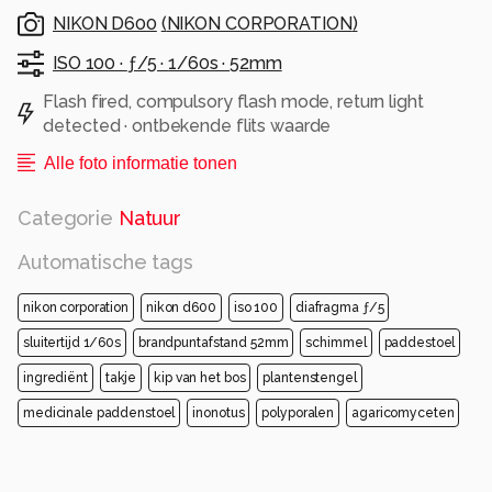
NIKON D600
(
NIKON CORPORATION
)
ISO 100 ·
ƒ/5 ·
1/60s ·
52mm
Flash fired, compulsory flash mode, return light
detected · ontbekende flits waarde
Alle foto informatie tonen
Categorie
Natuur
Automatische tags
nikon corporation
nikon d600
iso 100
diafragma ƒ/5
sluitertijd 1/60s
brandpuntafstand 52mm
schimmel
paddestoel
ingrediënt
takje
kip van het bos
plantenstengel
medicinale paddenstoel
inonotus
polyporalen
agaricomyceten