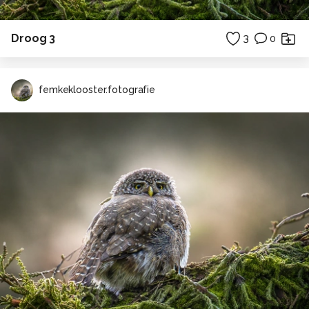
Droog 3
3
0
femkeklooster.fotografie