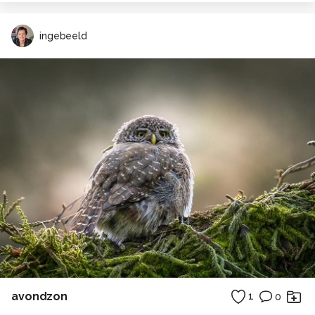
ingebeeld
avondzon
1
0