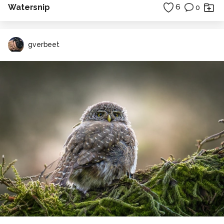
Watersnip
6
0
gverbeet