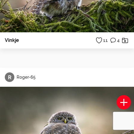
Vinkje
11
4
R
Roger-65