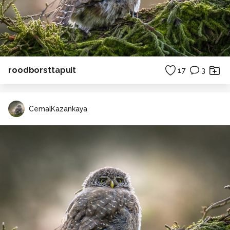
roodborsttapuit
17
3
CemalKazankaya