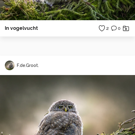
In vogelvucht
2
0
F.de.Groot.