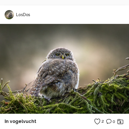
LosDos
In vogelvucht
2
0