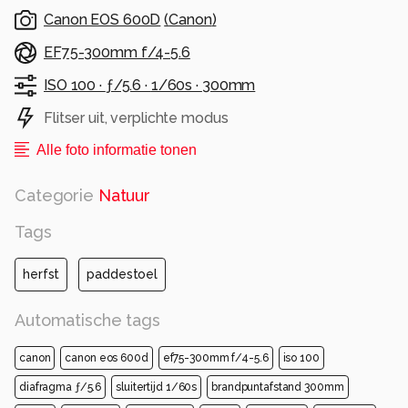
Alle rechten voorbehouden
Canon EOS 600D
(
Canon
)
EF75-300mm f/4-5.6
ISO 100 ·
ƒ/5.6 ·
1/60s ·
300mm
Flitser uit, verplichte modus
Alle foto informatie tonen
Categorie
Natuur
Tags
herfst
paddestoel
Automatische tags
canon
canon eos 600d
ef75-300mm f/4-5.6
iso 100
diafragma ƒ/5.6
sluitertijd 1/60s
brandpuntafstand 300mm