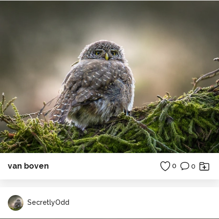
van boven
0
0
SecretlyOdd