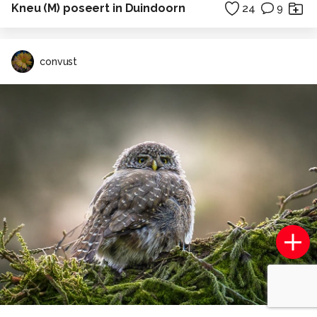
Kneu (M) poseert in Duindoorn
24
9
convust