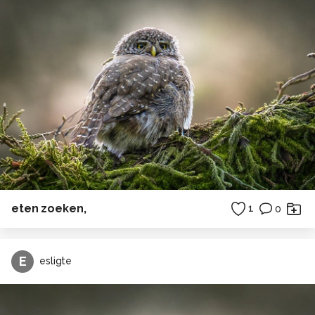
eten zoeken,
1
0
E
esligte