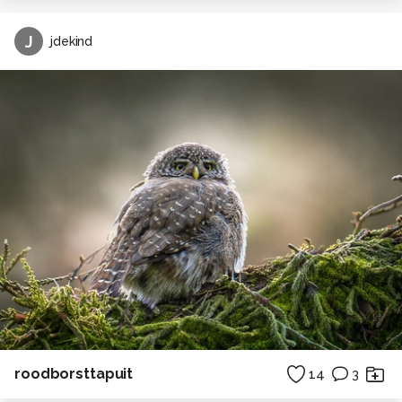
J
jdekind
roodborsttapuit
14
3