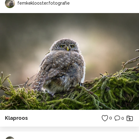
femkeklooster.fotografie
Klaproos
0
0