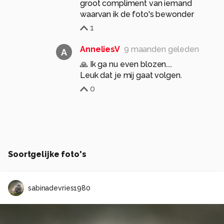
groot compliment van iemand
1
AnneliesV
9 maanden geleden
A
🙏 Ik ga nu even blozen....
Leuk dat je mij gaat volgen.
0
Soortgelijke foto's
sabinadevries1980