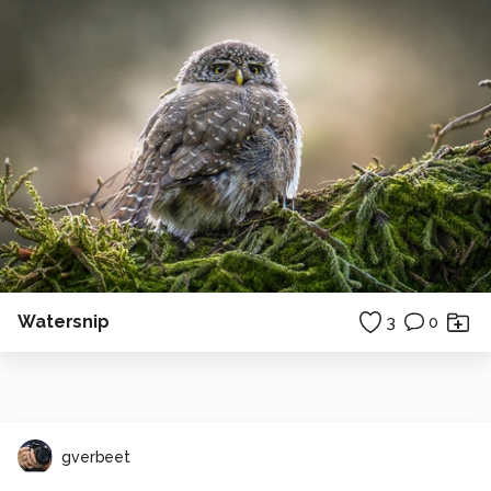
Watersnip
3
0
gverbeet