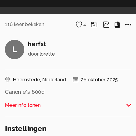
116
keer bekeken
4
herfst
L
door
lorette
Heemstede
,
Nederland
26 oktober, 2025
Canon e's 600d
ef 75/300mm
Meer info tonen
diafragma 5
belichting 1/60
scherptediepte 300 mm
Instellingen