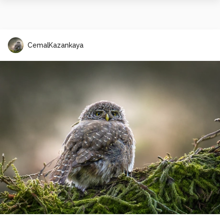
CemalKazankaya