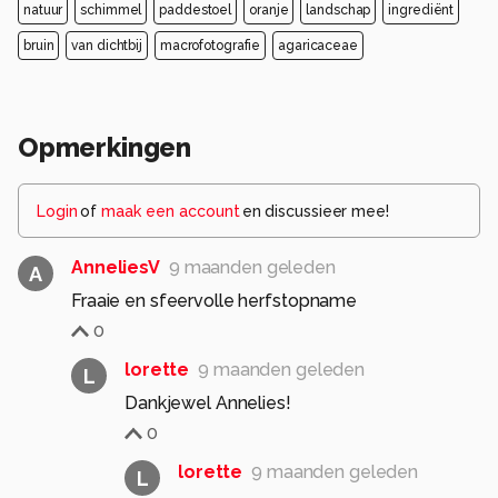
natuur
schimmel
paddestoel
oranje
landschap
ingrediënt
bruin
van dichtbij
macrofotografie
agaricaceae
Opmerkingen
Login
of
maak een account
en discussieer mee!
AnneliesV
9 maanden geleden
A
Fraaie en sfeervolle herfstopname
0
lorette
9 maanden geleden
L
Dankjewel Annelies!
0
lorette
9 maanden geleden
L