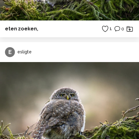
eten zoeken,
1
0
E
esligte