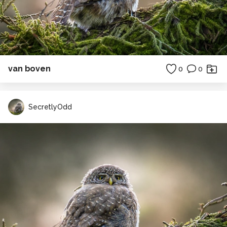
van boven
0
0
SecretlyOdd