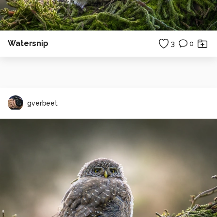
Watersnip
3
0
gverbeet