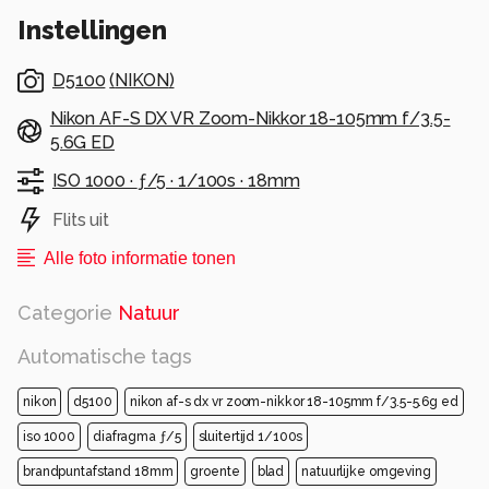
Instellingen
D5100
(
NIKON
)
Nikon AF-S DX VR Zoom-Nikkor 18-105mm f/3.5-
5.6G ED
ISO 1000 ·
ƒ/5 ·
1/100s ·
18mm
Flits uit
Alle foto informatie tonen
Categorie
Natuur
Automatische tags
nikon
d5100
nikon af-s dx vr zoom-nikkor 18-105mm f/3.5-5.6g ed
iso 1000
diafragma ƒ/5
sluitertijd 1/100s
brandpuntafstand 18mm
groente
blad
natuurlijke omgeving