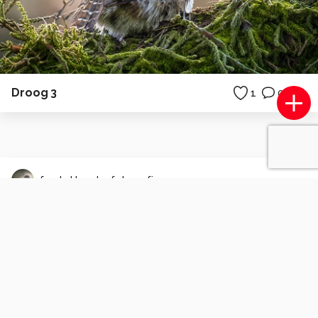
Droog 3
1
0
femkeklooster.fotografie