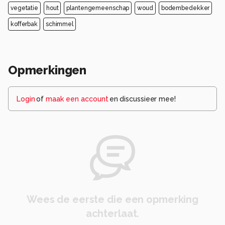
vegetatie
hout
plantengemeenschap
woud
bodembedekker
kofferbak
schimmel
Opmerkingen
Login
of
maak een account
en discussieer mee!
Wees de eerste die een opmerking
achterlaat.