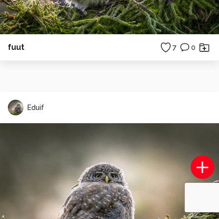
fuut
7
0
Eduif