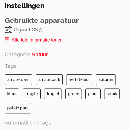
Instellingen
Gebruikte apparatuur
Gigaset GS 5
Alle foto informatie tonen
Categorie
Natuur
Tags
amsterdam
amstelpark
herfstkleur
autumn
kleur
fragile
fragiel
groen
plant
struik
public park
Automatische tags