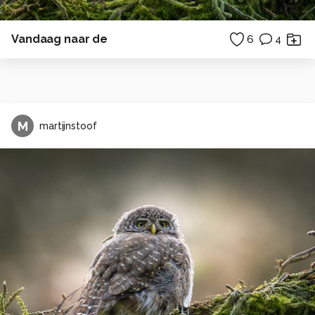
Vandaag naar de
6
4
M
martijnstoof