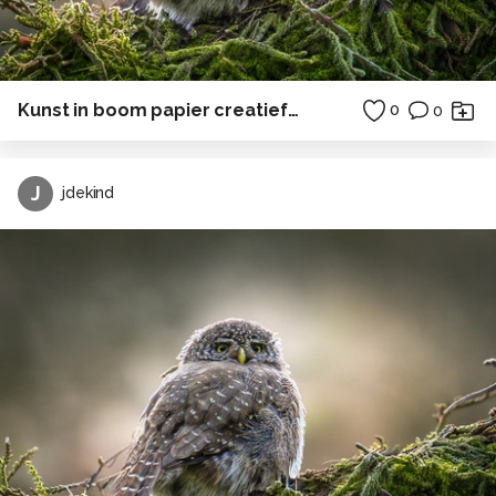
Kunst in boom papier creatief in Polen
0
0
J
jdekind