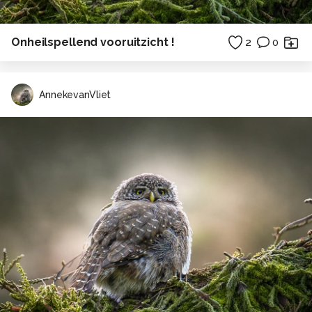
Onheilspellend vooruitzicht !
2
0
AnnekevanVliet