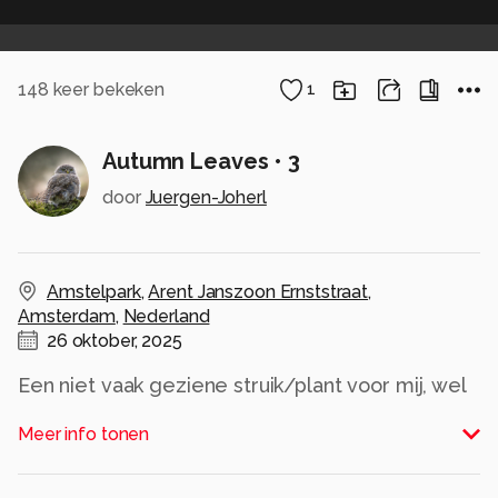
148
keer bekeken
1
Autumn Leaves • 3
door
Juergen-Joherl
Amstelpark
,
Arent Janszoon Ernststraat
,
Amsterdam
,
Nederland
26 oktober, 2025
Een niet vaak geziene struik/plant voor mij, wel
kwetsbaar lijkend..
Meer info tonen
Alle rechten voorbehouden