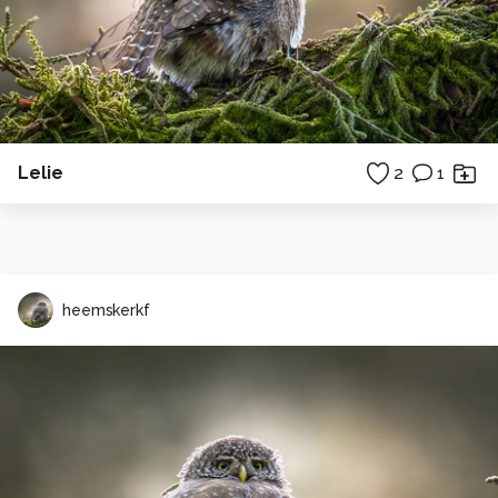
Lelie
2
1
heemskerkf