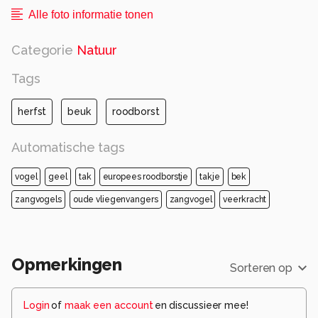
Alle foto informatie tonen
Categorie
Natuur
Tags
herfst
beuk
roodborst
Automatische tags
vogel
geel
tak
europees roodborstje
takje
bek
zangvogels
oude vliegenvangers
zangvogel
veerkracht
Opmerkingen
Sorteren op
Login
of
maak een account
en discussieer mee!