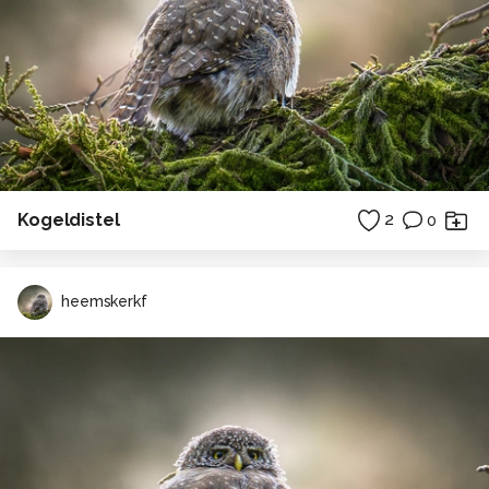
Kogeldistel
2
0
heemskerkf