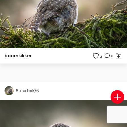
boomkikker
3
0
Steenbok76