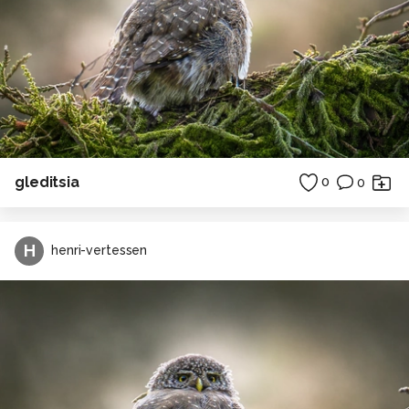
gleditsia
0
0
H
henri-vertessen