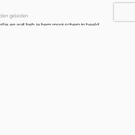
den geleden
stje en wat heb je hem mooi scherp in beeld.
n recht tegen de groene achtergrond.
den geleden
 voor jullie fijne reacties.
n geleden
ke foto van deze Goudvink (M), combineert hier
t de groene achtergrond.
eleden