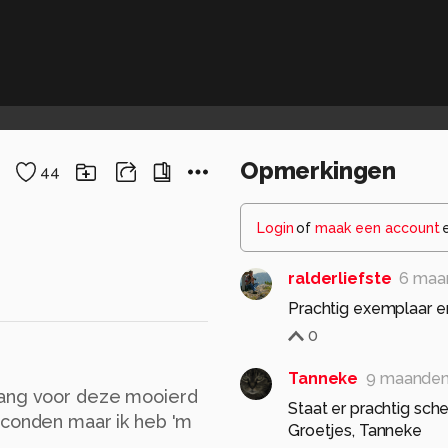
Opmerkingen
44
Login
of
maak een account
ralderliefste
6 maa
Prachtig exemplaar e
0
Tanneke
9 maanden
lang voor deze mooierd
Staat er prachtig sche
econden maar ik heb 'm
Groetjes, Tanneke