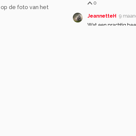
0
op de foto van het
JeannetteH
9 maan
Wat een prachtig bee
Hij komt mooi tot zij
gr Jeannet
0
fotograaf-2
9 maan
Super bedankt allemaal
0
Roger-65
9 maande
R
Een mooie en kleurrij
namelijk heel fijn me
angvogel
staart
0
Jim46
9 maanden g