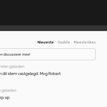
Nieuwste
Oudste
Meeste likes
en discussieer mee!
nden geleden
n dit idem vastgelegd. Mvg Robert
 geleden
rp op.