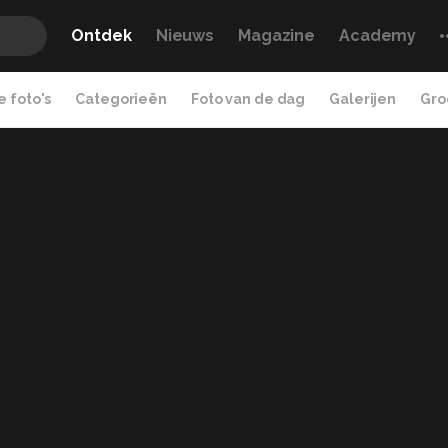
Ontdek
Nieuws
Magazine
Academy
 foto's
Categorieën
Foto van de dag
Galerijen
Gro