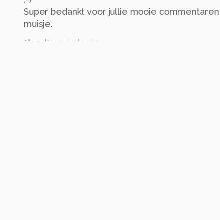
Super bedankt voor jullie mooie commentaren 
muisje.
Alle rechten voorbehouden
Instellingen
Categorie
Natuur
Tags
goudvink
natuur
vogels
Automatische tags
vogel
bek
wilde dieren
veerkracht
vinken
zangvogels
z