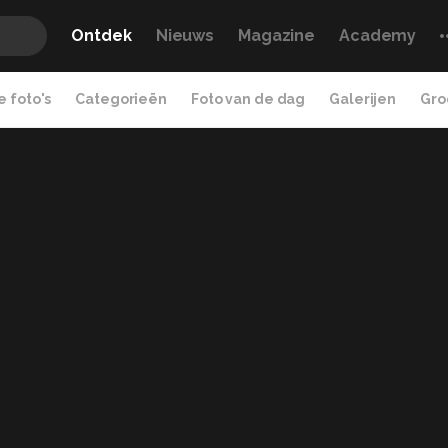
Ontdek
Nieuws
Magazine
Academy
 foto's
Categorieën
Foto van de dag
Galerijen
Gro