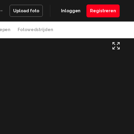
Inloggen
Registreren
Upload foto
epen
Fotowedstrijden