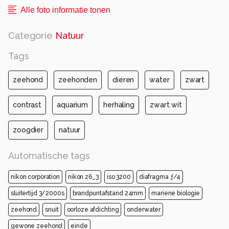
Alle foto informatie tonen
Categorie
Natuur
Tags
zeehond
zeehonden
dieren
water
zwart
contrast
aquarium
herhaling
zwart wit
zoogdier
natuur
Automatische tags
nikon corporation
nikon z6_3
iso 3200
diafragma ƒ/4
sluitertijd 3/2000s
brandpuntafstand 24mm
mariene biologie
zeehond
snuit
oorloze afdichting
onderwater
gewone zeehond
einde