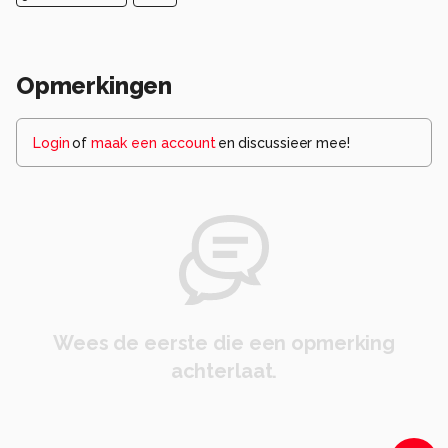
Opmerkingen
Login
of
maak een account
en discussieer mee!
Wees de eerste die een opmerking
achterlaat.