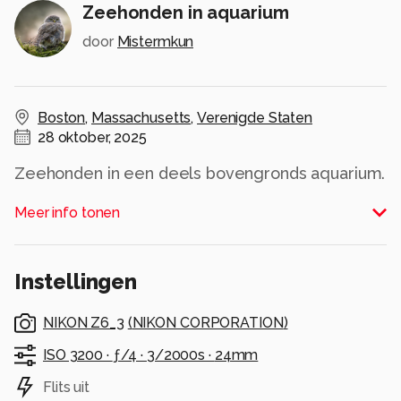
Zeehonden in aquarium
door
Mistermkun
Boston
,
Massachusetts
,
Verenigde Staten
28 oktober, 2025
Zeehonden in een deels bovengronds aquarium.
Alle rechten voorbehouden
Meer info tonen
Instellingen
NIKON Z6_3
(
NIKON CORPORATION
)
ISO 3200 ·
ƒ/4 ·
3/2000s ·
24mm
Flits uit