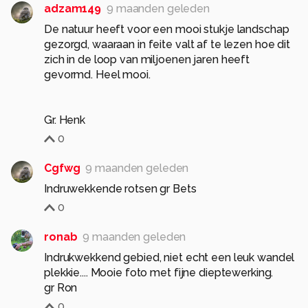
hebben zich op verschillende niveaus
adzam149
9 maanden geleden
opgehoopt en verdicht, waardoor horizontale
De natuur heeft voor een mooi stukje landschap
lagen van duizenden meters dik zijn ontstaan.
gezorgd, waaraan in feite valt af te lezen hoe dit
Tegen het midden van het Mioceen werden de
zich in de loop van miljoenen jaren heeft
geaccumuleerde sedimenten, als gevolg van
gevormd. Heel mooi.
de verschuiving tussen de Iberische platen ten
noorden van de Tethyszee en de Afrikaanse
Gr. Henk
platen ten zuiden daarvan, samengedrukt,
0
vervormd en gebroken totdat ze tevoorschijn
kwamen in een langzaam, continu proces dat tot
Cgfwg
9 maanden geleden
op de dag van vandaag voortduurt. Toen het
Indruwekkende rotsen gr Bets
reliëf eenmaal zichtbaar was, vormden de
0
langdurige inwerking van water, ijs en wind op de
kalksteen het spectaculaire karstlandschap van
ronab
9 maanden geleden
El Torcal de Antequera.
Indrukwekkend gebied, niet echt een leuk wandel
plekkie.... Mooie foto met fijne dieptewerking.
Alle rechten voorbehouden
gr Ron
0