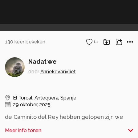
130
keer bekeken
11
Nadat we
door
AnnekevanVliet
El Torcal
,
Antequera
,
Spanje
29 oktober, 2025
de Caminito del Rey hebben gelopen zijn we
doorgereden naar Antequera om El Torcal te
Meer info tonen
bezoeken om een mooie wandeling te maken.