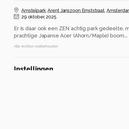
Amstelpark
,
Arent Janszoon Ernststraat
,
Amsterda
29 oktober, 2025
Er is daar ook een ZEN achtig park gedeelte, m
prachtige Japanse Acer (Ahorn/Maple) boom...
Alle rechten voorbehouden
Instellingen
Gebruikte apparatuur
Gigaset GS 5
Alle foto informatie tonen
Categorie
Natuur
Tags