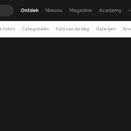
Ontdek
Nieuws
Magazine
Academy
 foto's
Categorieën
Foto van de dag
Galerijen
Gro