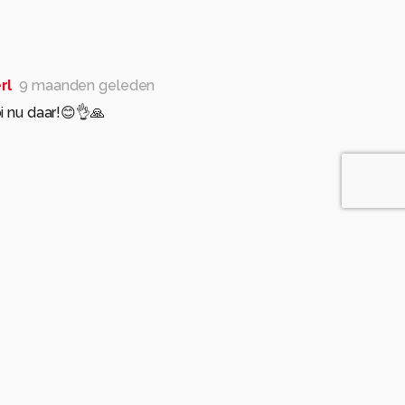
rl
9 maanden geleden
 nu daar!😊👌🙏