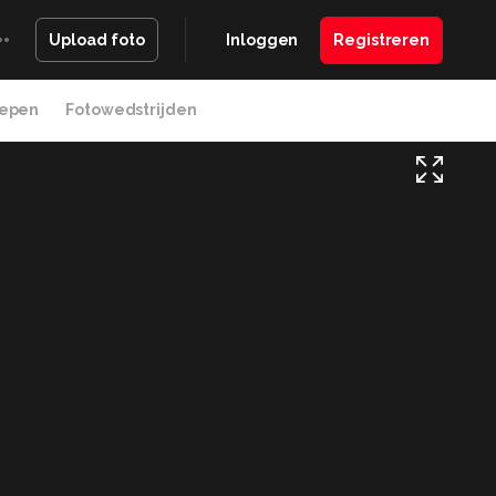
Inloggen
Registreren
Upload foto
epen
Fotowedstrijden