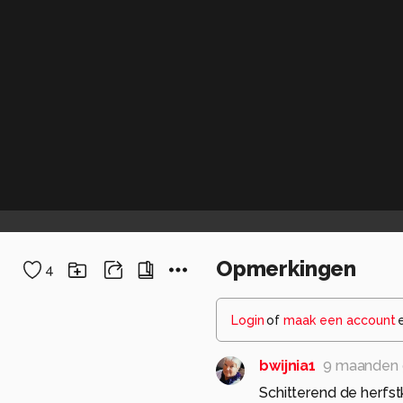
Opmerkingen
4
Login
of
maak een account
bwijnia1
9 maanden 
Schitterend de herfst