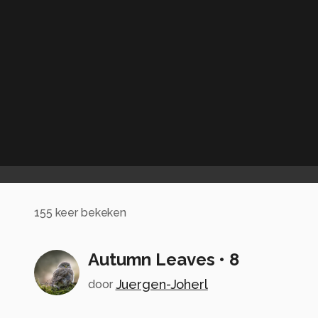
155
keer bekeken
Autumn Leaves • 8
Juergen-Joherl
door