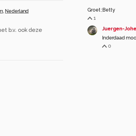
Groet ;Betty
m
,
Nederland
1
Juergen-Johe
et b.v. ook deze
Inderdaad mooi
0