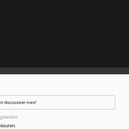
en discussieer mee!
geleden
kleuren.