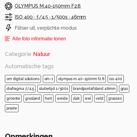
OLYMPUS M.40-150mm F2.8
ISO 400 ·
ƒ/4.5 ·
1/500s ·
46mm
Flitser uit, verplichte modus
Alle foto informatie tonen
Categorie
Natuur
Automatische tags
om digital solutions
om-1
olympus m.40-150mm f2.8
iso 400
diafragma ƒ/4.5
sluitertijd 1/500s
brandpuntafstand 46mm
gras
groente
grasland
hert
weide
vlak
wei
veld
grassen
prairie
Opmerkingen