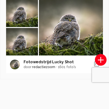
Fotowedstrijd Lucky Shot
door
redactiezoom
·
1601 foto's
Soortgelijke foto's
MichL