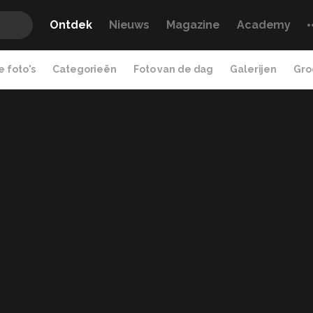
Ontdek
Nieuws
Magazine
Academy
 foto's
Categorieën
Foto van de dag
Galerijen
Gro