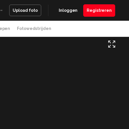
Inloggen
Registreren
Upload foto
epen
Fotowedstrijden