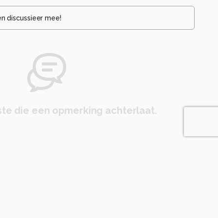
en discussieer mee!
te die een opmerking achterlaat.