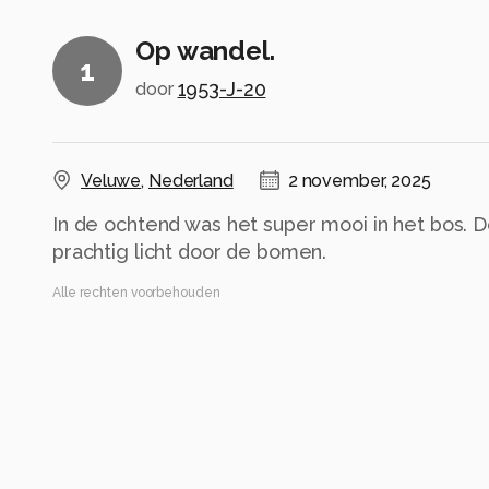
Op wandel.
1
1953-J-20
door
Veluwe
,
Nederland
2 november, 2025
In de ochtend was het super mooi in het bos. 
prachtig licht door de bomen.
Alle rechten voorbehouden
Instellingen
Canon EOS 850D
(
Canon
)
EF-S55-250mm f/4-5.6 IS STM