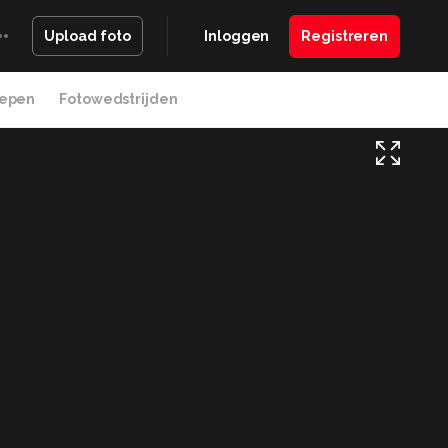
Inloggen
Registreren
Upload foto
epen
Fotowedstrijden