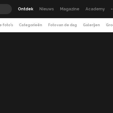
Ontdek
Nieuws
Magazine
Academy
 foto's
Categorieën
Foto van de dag
Galerijen
Gro