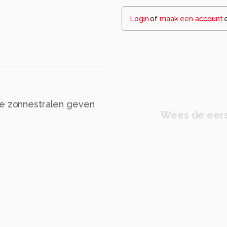
Login
of
maak een account
De zonnestralen geven
Wees de eers