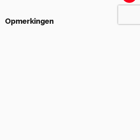
Opmerkingen
Login
of
maak een account
en discussieer mee!
Wees de eerste die een opmerking
achterlaat.