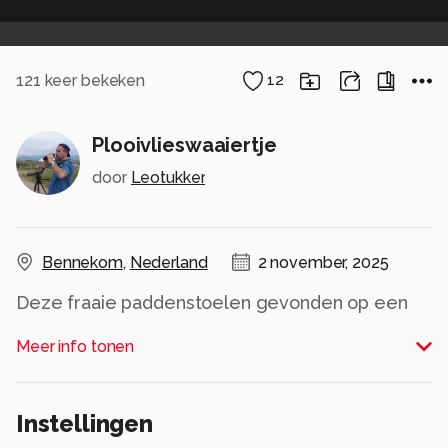
121
keer bekeken
12
Plooivlieswaaiertje
door
Leotukker
Bennekom
,
Nederland
2 november, 2025
Deze fraaie paddenstoelen gevonden op een
dode tak. Mijn vrouw heeft de tak vastgehouden,
Meer info tonen
zodat ik een mooie achtergrond had.
Alle rechten voorbehouden
Instellingen