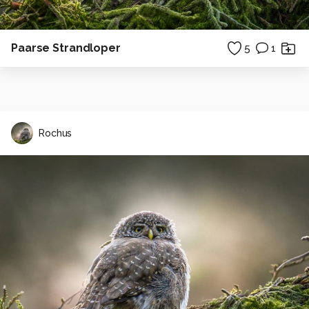
Paarse Strandloper
5
1
Rochus