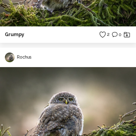
Grumpy
2
0
Rochus