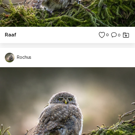
Raaf
0
0
Rochus