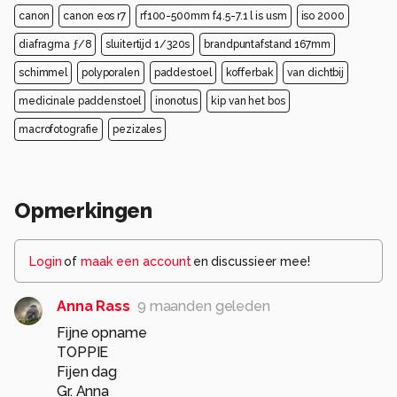
canon
canon eos r7
rf100-500mm f4.5-7.1 l is usm
iso 2000
diafragma ƒ/8
sluitertijd 1/320s
brandpuntafstand 167mm
schimmel
polyporalen
paddestoel
kofferbak
van dichtbij
medicinale paddenstoel
inonotus
kip van het bos
macrofotografie
pezizales
Opmerkingen
Login
of
maak een account
en discussieer mee!
Anna Rass
9 maanden geleden
Fijne opname
TOPPIE
Fijen dag
Gr. Anna