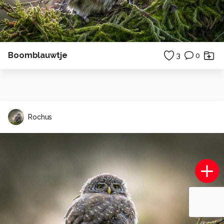
Boomblauwtje
3
0
Rochus