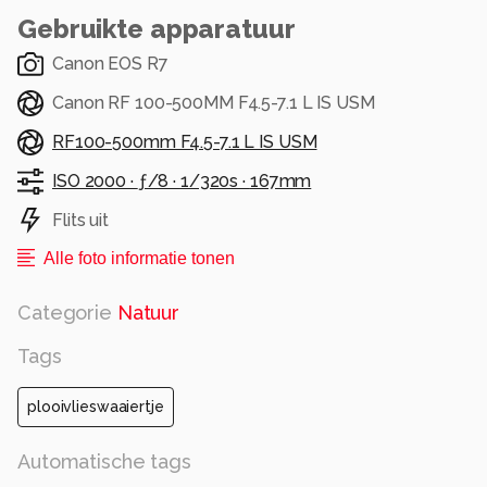
Gebruikte apparatuur
Canon EOS R7
Canon RF 100-500MM F4.5-7.1 L IS USM
RF100-500mm F4.5-7.1 L IS USM
ISO 2000 ·
ƒ/8 ·
1/320s ·
167mm
Flits uit
Alle foto informatie tonen
Categorie
Natuur
Tags
plooivlieswaaiertje
Automatische tags