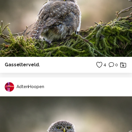
Gasselterveld.
4
0
AdtenHoopen