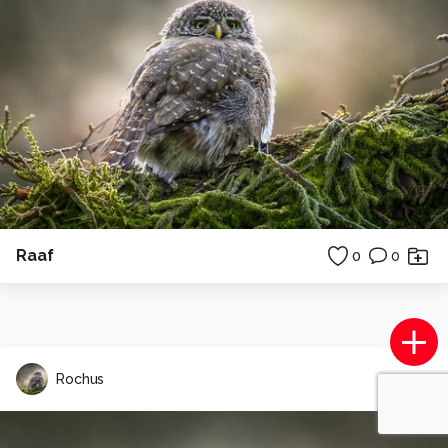
Raaf
0
0
Rochus