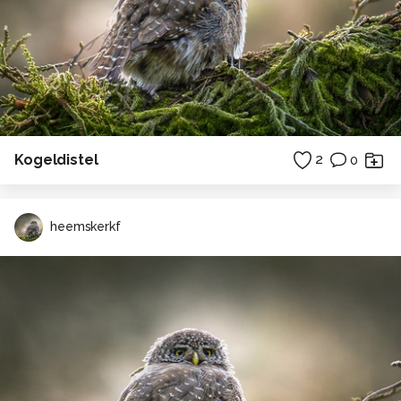
Kogeldistel
2
0
heemskerkf