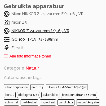
Gebruikte apparatuur
Nikon NIKKOR Z 24-200mm F/4.0-6.3 VR
Nikon Z5
NIKKOR Z 24-200mm f/4-6.3 VR
ISO 100 ·
ƒ/13 ·
3s ·
185mm
Flits uit
Alle foto informatie tonen
Categorie
Natuur
Automatische tags
nikon corporation
nikon z 5
nikkor z 24-200mm f/4-6.3 vr
iso 100
diafragma ƒ/13
sluitertijd 3s
brandpuntafstand 185mm
schimmel
paddestoel
ingrediënt
van dichtbij
macrofotografie