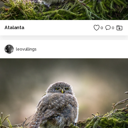
Atalanta
0
0
leovullings