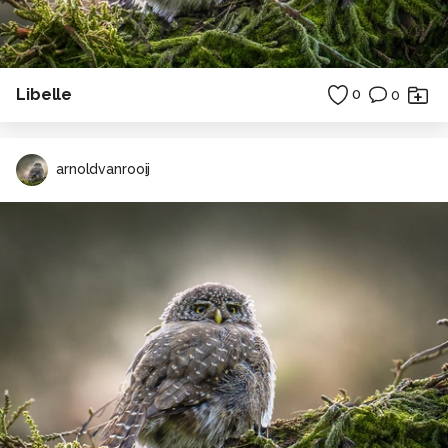
Libelle
0
0
arnoldvanrooij