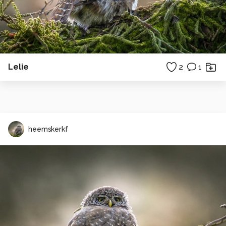
Lelie
2
1
heemskerkf