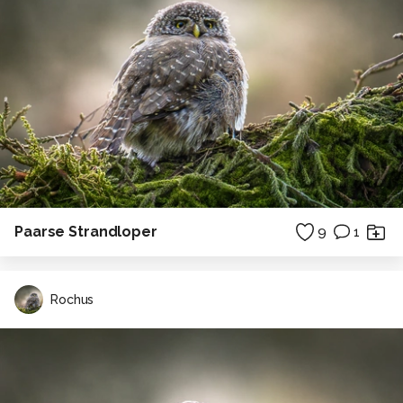
Paarse Strandloper
9
1
Rochus