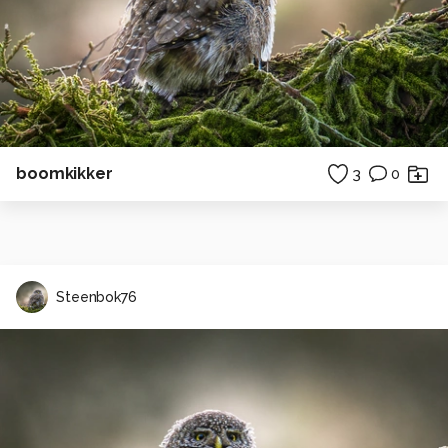
boomkikker
3
0
Steenbok76