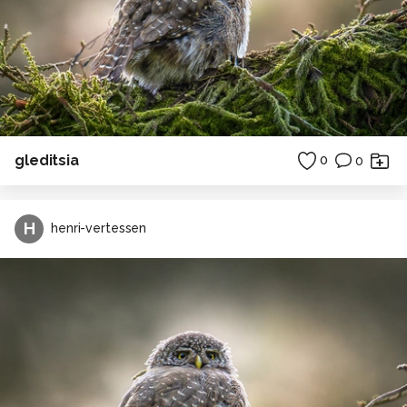
gleditsia
0
0
H
henri-vertessen