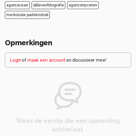
agaricaceae
stillevenfotografie
agaricomyceten
medicinale paddenstoel
Opmerkingen
Login
of
maak een account
en discussieer mee!
Wees de eerste die een opmerking
achterlaat.