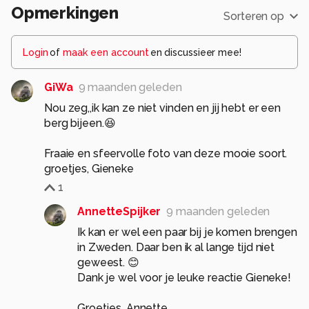
Opmerkingen
Sorteren op
Login
of
maak een account
en discussieer mee!
GiWa
9 maanden geleden
Nou zeg,,ik kan ze niet vinden en jij hebt er een
berg bijeen.😆
Fraaie en sfeervolle foto van deze mooie soort.
groetjes, Gieneke
1
AnnetteSpijker
9 maanden geleden
Ik kan er wel een paar bij je komen brengen
in Zweden. Daar ben ik al lange tijd niet
geweest. 😊
Dank je wel voor je leuke reactie Gieneke!
Groetjes, Annette