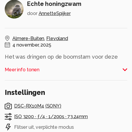
Echte honingzwam
door
AnnetteSpijker
Almere-Buiten
,
Flevoland
4 november, 2025
Het was dringen op de boomstam voor deze
"groepsfoto".
Meer info tonen
Alle rechten voorbehouden
Instellingen
DSC-RX10M4
(
SONY
)
ISO 3200 ·
ƒ/4 ·
1/200s ·
73.24mm
Flitser uit, verplichte modus