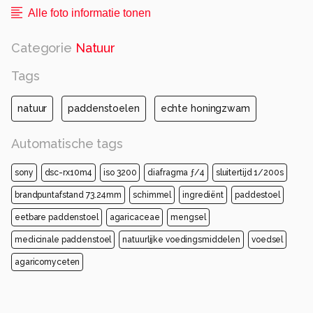
Alle foto informatie tonen
Categorie
Natuur
Tags
natuur
paddenstoelen
echte honingzwam
Automatische tags
sony
dsc-rx10m4
iso 3200
diafragma ƒ/4
sluitertijd 1/200s
brandpuntafstand 73.24mm
schimmel
ingrediënt
paddestoel
eetbare paddenstoel
agaricaceae
mengsel
medicinale paddenstoel
natuurlijke voedingsmiddelen
voedsel
agaricomyceten