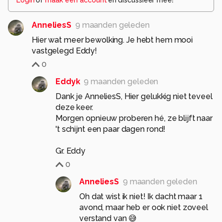
Login
of
maak een account
en discussieer mee!
AnneliesS
9 maanden geleden
Hier wat meer bewolking. Je hebt hem mooi
vastgelegd Eddy!
0
Eddyk
9 maanden geleden
Dank je AnneliesS, Hier gelukkig niet teveel
deze keer.
Morgen opnieuw proberen hé, ze blijft naar
't schijnt een paar dagen rond!
Gr. Eddy
0
AnneliesS
9 maanden geleden
Oh dat wist ik niet! Ik dacht maar 1
avond, maar heb er ook niet zoveel
verstand van 😅