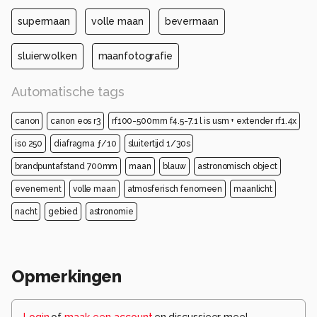
supermaan
volle maan
bevermaan
sluierwolken
maanfotografie
Automatische tags
canon
canon eos r3
rf100-500mm f4.5-7.1 l is usm + extender rf1.4x
iso 250
diafragma ƒ/10
sluitertijd 1/30s
brandpuntafstand 700mm
maan
blauw
astronomisch object
evenement
volle maan
atmosferisch fenomeen
maanlicht
nacht
gebied
astronomie
Opmerkingen