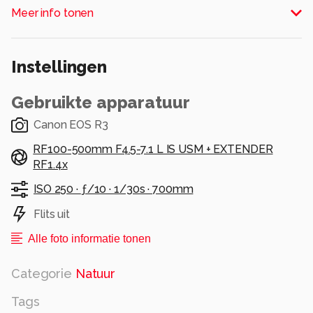
Meer info tonen
sluierwolken.
Alle rechten voorbehouden
Instellingen
Gebruikte apparatuur
Canon EOS R3
RF100-500mm F4.5-7.1 L IS USM + EXTENDER
RF1.4x
ISO 250 ·
ƒ/10 ·
1/30s ·
700mm
Flits uit
Alle foto informatie tonen
Categorie
Natuur
Tags