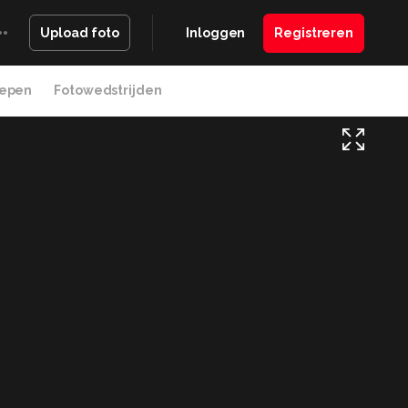
Inloggen
Registreren
Upload foto
epen
Fotowedstrijden