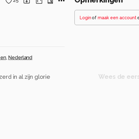
25
Login
of
maak een account
een
,
Nederland
Wees de eers
d in al zijn glorie