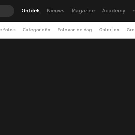
Ontdek
Nieuws
Magazine
Academy
 foto's
Categorieën
Foto van de dag
Galerijen
Gro