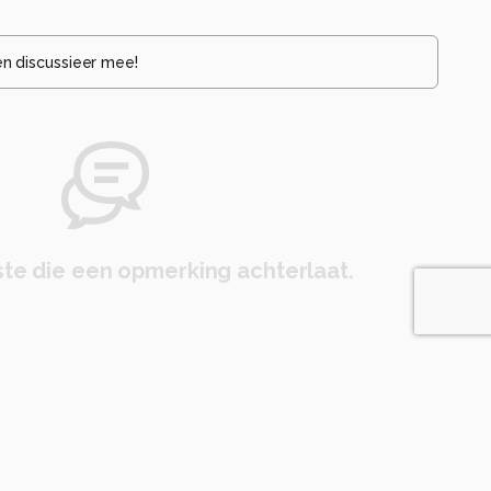
en discussieer mee!
te die een opmerking achterlaat.