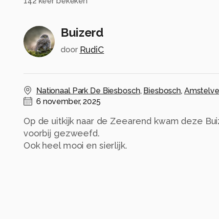
142
keer bekeken
Buizerd
RudiC
door
Nationaal Park De Biesbosch
,
Biesbosch
,
Amstelv
6 november, 2025
Op de uitkijk naar de Zeearend kwam deze Buizer
voorbij gezweefd.
Ook heel mooi en sierlijk.
Alle rechten voorbehouden
Instellingen