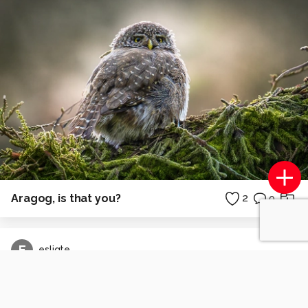
Aragog, is that you?
2
0
E
esligte