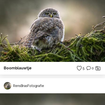
Boomblauwtje
5
0
RensBrasFotografie