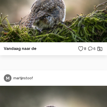
Vandaag naar de
8
6
M
martijnstoof