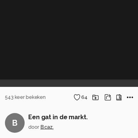
543
keer bekeken
64
Een gat in de markt.
B
door
B.caz.