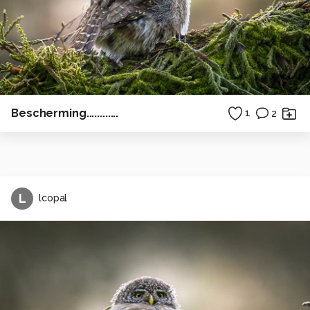
Bescherming............
1
2
L
lcopal