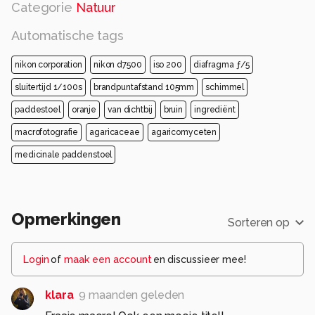
Categorie
Natuur
Automatische tags
nikon corporation
nikon d7500
iso 200
diafragma ƒ/5
sluitertijd 1/100s
brandpuntafstand 105mm
schimmel
paddestoel
oranje
van dichtbij
bruin
ingrediënt
macrofotografie
agaricaceae
agaricomyceten
medicinale paddenstoel
Opmerkingen
Sorteren op
Login
of
maak een account
en discussieer mee!
klara
9 maanden geleden