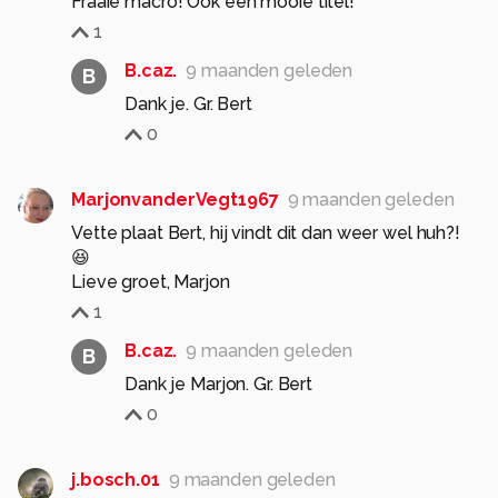
Fraaie macro! Ook een mooie titel!
1
B.caz.
9 maanden geleden
B
Dank je. Gr. Bert
0
MarjonvanderVegt1967
9 maanden geleden
Vette plaat Bert, hij vindt dit dan weer wel huh?!
😆
Lieve groet, Marjon
1
B.caz.
9 maanden geleden
B
Dank je Marjon. Gr. Bert
0
j.bosch.01
9 maanden geleden