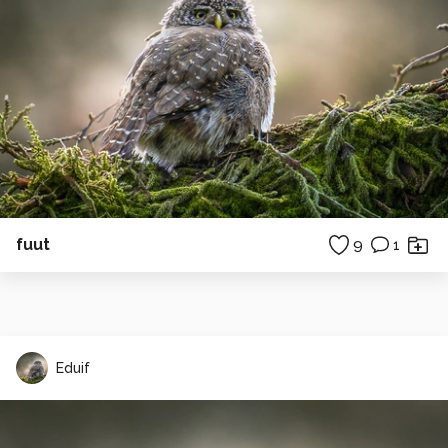
fuut
9
1
Eduif