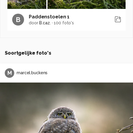
Paddenstoelen 1
B
door
B.caz.
·
100 foto's
Soortgelijke foto's
M
marcel.buckens