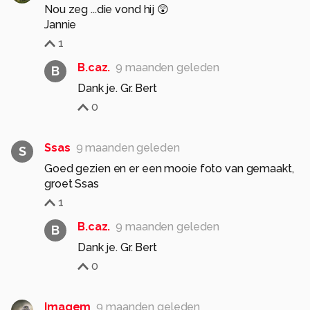
Nou zeg ...die vond hij 😲
Jannie
1
B.caz.
9 maanden geleden
B
Dank je. Gr. Bert
0
Ssas
9 maanden geleden
S
Goed gezien en er een mooie foto van gemaakt,
groet Ssas
1
B.caz.
9 maanden geleden
B
Dank je. Gr. Bert
0
Imagem
9 maanden geleden