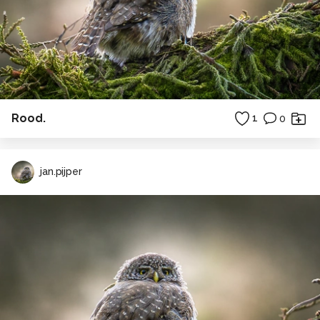
Rood.
1
0
jan.pijper