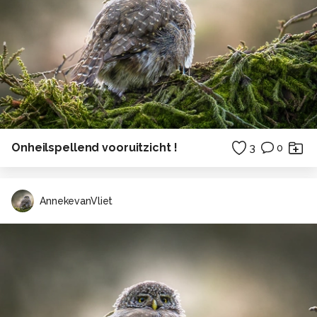
Onheilspellend vooruitzicht !
3
0
AnnekevanVliet