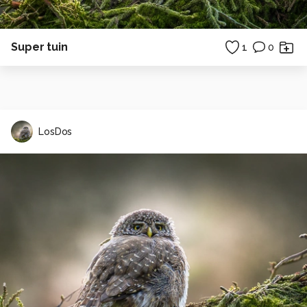
Super tuin
1
0
LosDos