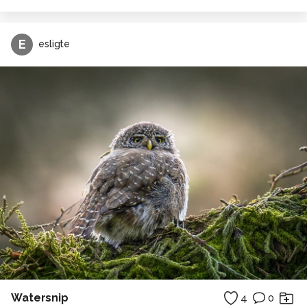
E
esligte
Watersnip
4
0