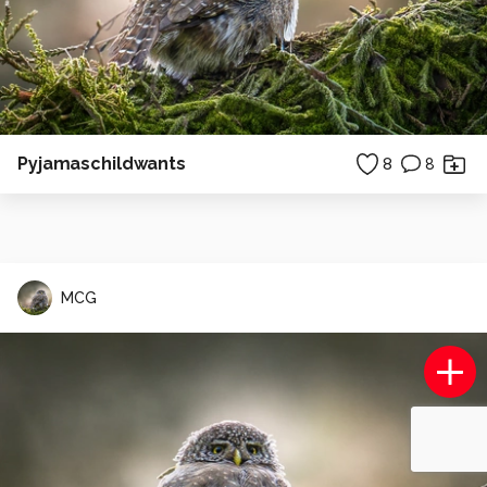
Pyjamaschildwants
8
8
MCG