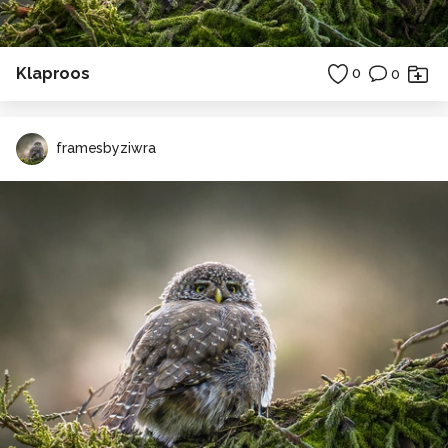
Klaproos
0
0
framesbyziwra