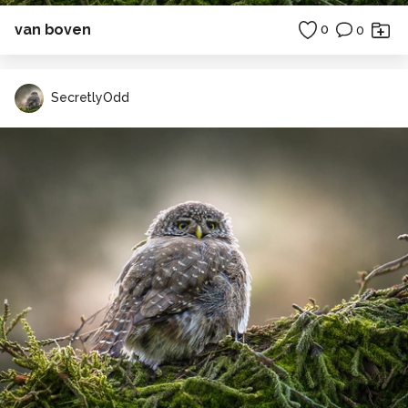
van boven
0
0
SecretlyOdd