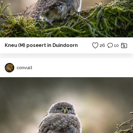
Kneu (M) poseert in Duindoorn
26
10
convust