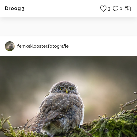
Droog 3
3
0
femkeklooster.fotografie