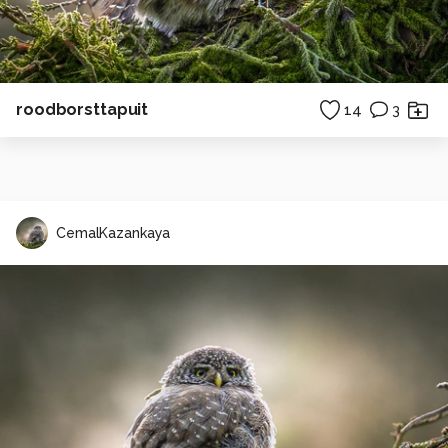
roodborsttapuit
14
3
CemalKazankaya