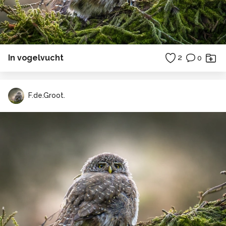
In vogelvucht
2
0
F.de.Groot.