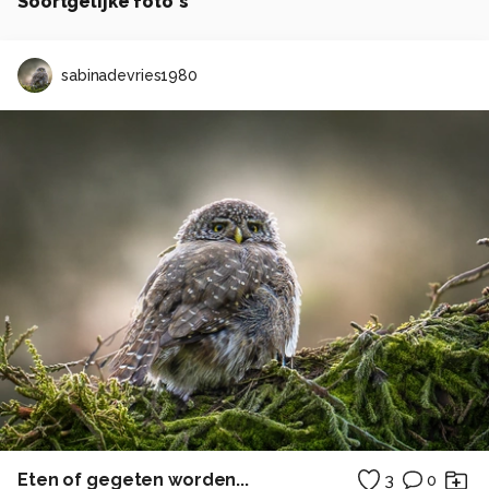
Soortgelijke foto's
sabinadevries1980
Eten of gegeten worden...
3
0