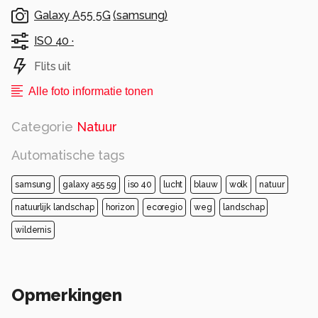
Galaxy A55 5G
(
samsung
)
ISO 40 ·
Flits uit
Alle foto informatie tonen
Categorie
Natuur
Automatische tags
samsung
galaxy a55 5g
iso 40
lucht
blauw
wolk
natuur
natuurlijk landschap
horizon
ecoregio
weg
landschap
wildernis
Opmerkingen