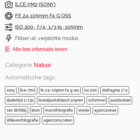
ILCE-7M2
(
SONY
)
FE 24-105mm F4 G OSS
ISO 200 ·
ƒ/4 ·
1/13s ·
105mm
Flitser uit, verplichte modus
Alle foto informatie tonen
Categorie
Natuur
Automatische tags
sony
ilce-7m2
fe 24-105mm f4 g oss
iso 200
diafragma ƒ/4
sluitertijd 1/13s
brandpuntafstand 105mm
schimmel
paddestoel
van dichtbij
bruin
macrofotografie
oranje
agaricaceae
stillevenfotografie
agaricomyceten