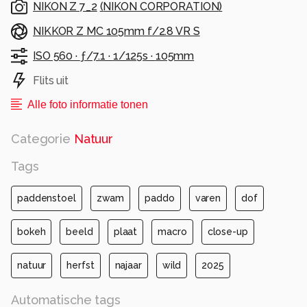
NIKON Z 7_2
(
NIKON CORPORATION
)
NIKKOR Z MC 105mm f/2.8 VR S
ISO 560 ·
ƒ/7.1 ·
1/125s ·
105mm
Flits uit
Alle foto informatie tonen
Categorie
Natuur
Tags
paddenstoel
zwam
paddo
varen
dof
bokeh
beeld
plaat
macro
close-up
natuur
herfst
najaar
wild
2025
Automatische tags