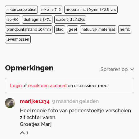
nikon corporation
nikon z 7_2
nikkor z mc 105mm f/2.8 vr s
iso 560
diafragma ƒ/7.1
sluitertijd 1/125s
brandpuntafstand 105mm
blad
geel
natuurlijk materiaal
herfst
levermossen
Opmerkingen
Sorteren op
Login
of
maak een account
en discussieer mee!
marijke1234
9 maanden geleden
Heel mooie foto van paddenstoeltje verscholen
zit achter varen.
Groetjes Marij.
1