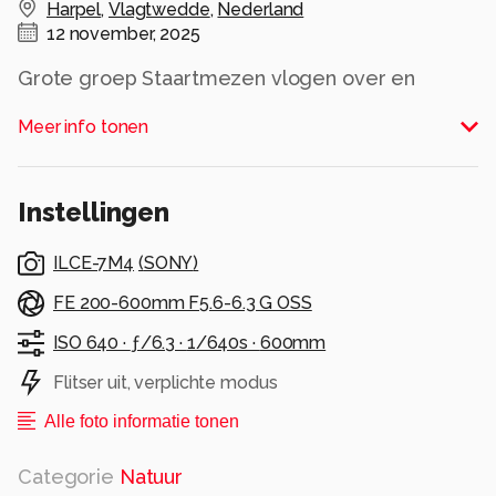
Harpel
,
Vlagtwedde
,
Nederland
12 november, 2025
Grote groep Staartmezen vlogen over en
gelukkig ging er eentje even zitten.
Meer info tonen
Alle rechten voorbehouden
Instellingen
ILCE-7M4
(
SONY
)
FE 200-600mm F5.6-6.3 G OSS
ISO 640 ·
ƒ/6.3 ·
1/640s ·
600mm
Flitser uit, verplichte modus
Alle foto informatie tonen
Categorie
Natuur