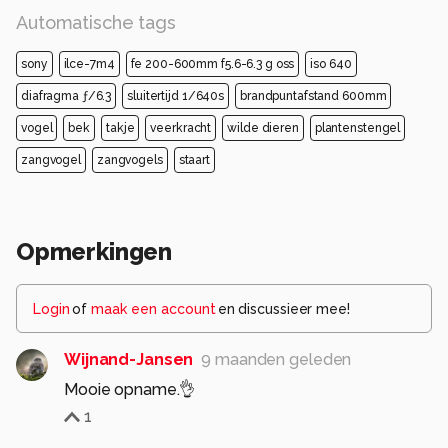
Automatische tags
sony
ilce-7m4
fe 200-600mm f5.6-6.3 g oss
iso 640
diafragma ƒ/6.3
sluitertijd 1/640s
brandpuntafstand 600mm
vogel
bek
takje
veerkracht
wilde dieren
plantenstengel
zangvogel
zangvogels
staart
Opmerkingen
Login
of
maak een account
en discussieer mee!
Wijnand-Jansen
9 maanden geleden
Mooie opname.👌
1