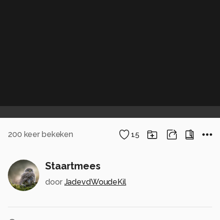
200
keer bekeken
15
Staartmees
door
JadevdWoudeKil