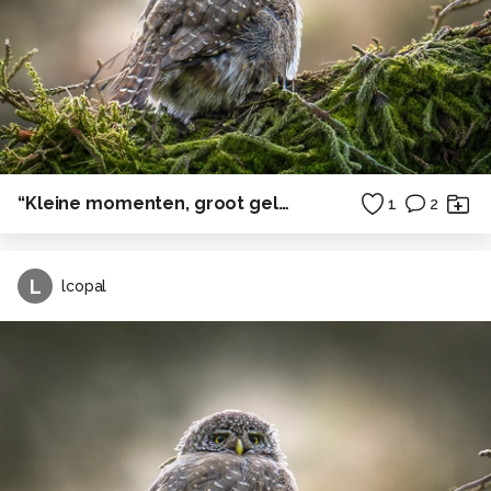
“Kleine momenten, groot geluk”
1
2
L
lcopal