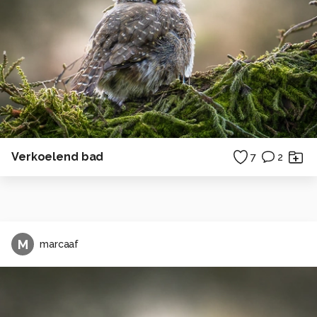
Verkoelend bad
7
2
M
marcaaf