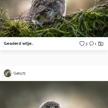
Geaderd witje..
3
1
Gaby72