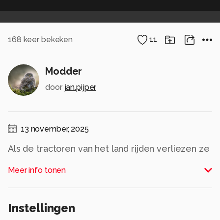
168
keer bekeken
11
Modder
door
jan.pijper
13 november, 2025
Als de tractoren van het land rijden verliezen ze
wat. Daar moet ik dan maar omheen
Meer info tonen
manoeuvreren.
Alle rechten voorbehouden
Instellingen