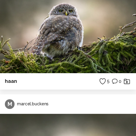
haan
5
0
M
marcel.buckens