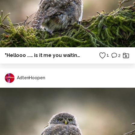
"Hellooo ..... is it me you waiting for !?"
1
2
AdtenHoopen