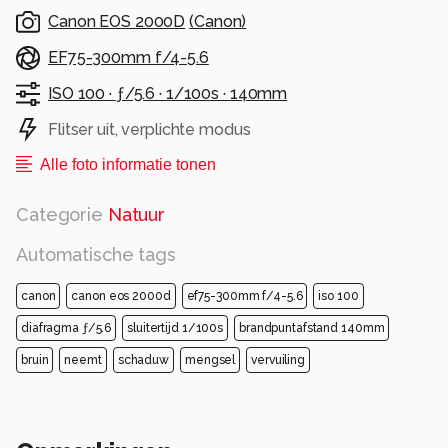
Canon EOS 2000D
(
Canon
)
EF75-300mm f/4-5.6
ISO 100 ·
ƒ/5.6 ·
1/100s ·
140mm
Flitser uit, verplichte modus
Alle foto informatie tonen
Categorie
Natuur
Automatische tags
canon
canon eos 2000d
ef75-300mm f/4-5.6
iso 100
diafragma ƒ/5.6
sluitertijd 1/100s
brandpuntafstand 140mm
bruin
neemt
schaduw
mengsel
vervuiling