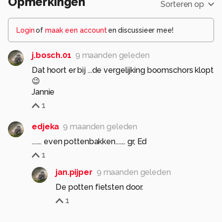
Opmerkingen
Sorteren op
Login
of
maak een account
en discussieer mee!
j.bosch.01
9 maanden geleden
Dat hoort er bij ...de vergelijking boomschors klopt
😉
Jannie
1
edjeka
9 maanden geleden
....... even pottenbakken....... gr, Ed
1
jan.pijper
9 maanden geleden
De potten fietsten door.
1