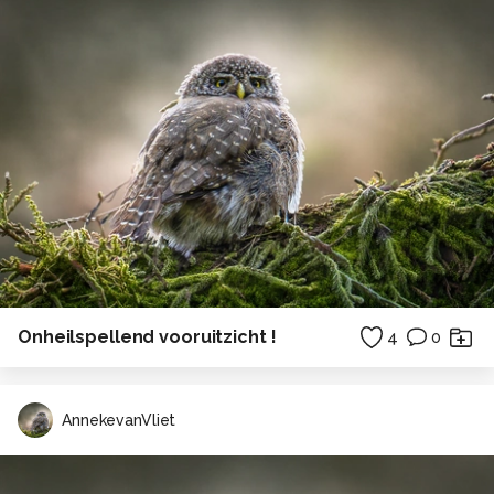
Onheilspellend vooruitzicht !
4
0
AnnekevanVliet