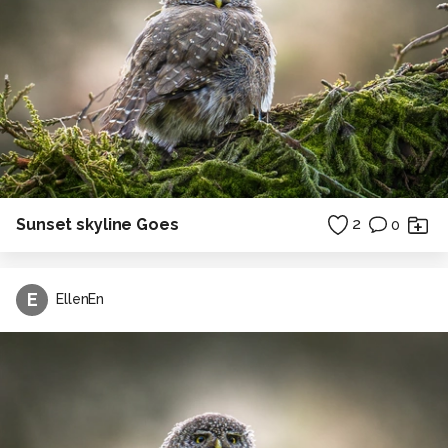
Sunset skyline Goes
2
0
E
EllenEn