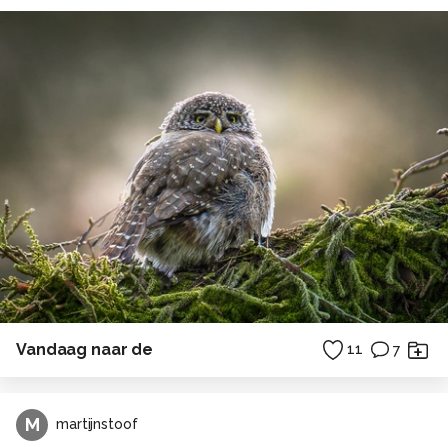
Vandaag naar de
11
7
M
martijnstoof