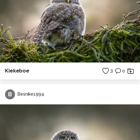
Kiekeboe
3
0
B
Besnike1994