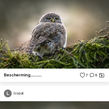
Bescherming............
7
8
L
lcopal