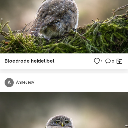
Bloedrode heidelibel
1
0
A
AnneliesV