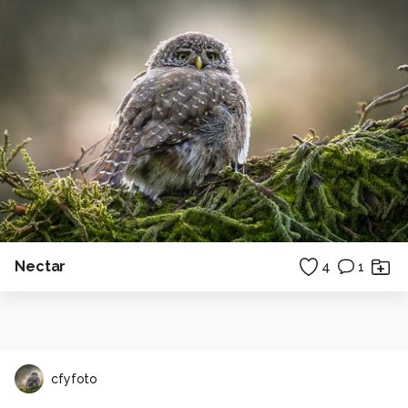
Nectar
4
1
cfyfoto