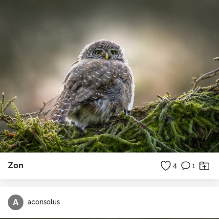
Zon
4
1
A
aconsolus