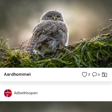
Aardhommel
2
0
AdtenHoopen