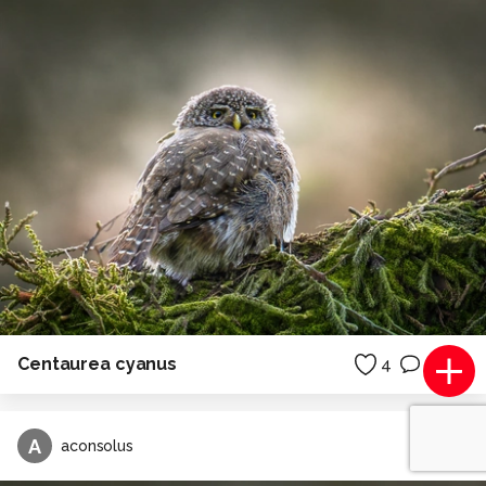
Centaurea cyanus
4
0
A
aconsolus