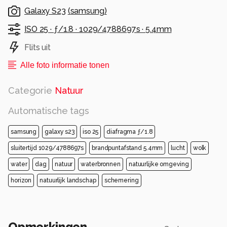
Galaxy S23
(
samsung
)
ISO 25 ·
ƒ/1.8 ·
1029/4788697s ·
5.4mm
Flits uit
Alle foto informatie tonen
Categorie
Natuur
Automatische tags
samsung
galaxy s23
iso 25
diafragma ƒ/1.8
sluitertijd 1029/4788697s
brandpuntafstand 5.4mm
lucht
wolk
water
dag
natuur
waterbronnen
natuurlijke omgeving
horizon
natuurlijk landschap
schemering
Opmerkingen