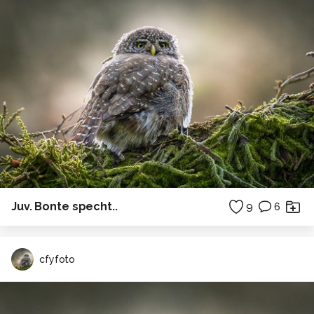
Juv. Bonte specht..
9
6
cfyfoto