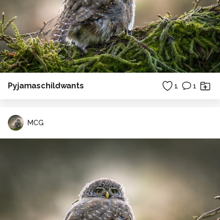
Pyjamaschildwants
1
1
MCG