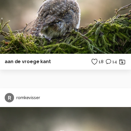
aan de vroege kant
18
14
R
romkevisser